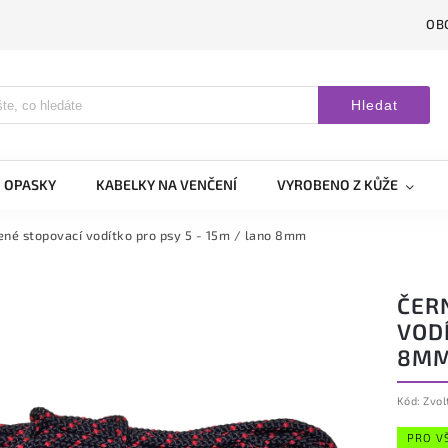
OB
Hledat
OPASKY
KABELKY NA VENČENÍ
VYROBENO Z KŮŽE
né stopovací vodítko pro psy 5 - 15m / lano 8mm
ČER
VODÍ
8M
Kód:
Zvol
PRO V