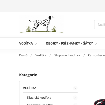
VODÍTKA
OBOJKY / PSÍ ZNÁMKY / ŠÁTKY
Domů
/
Vodítka
/
Stopovací vodítka
/
Černo-červe
Kategorie
VODÍTKA
Klasická vodítka
Přepínací vodítka