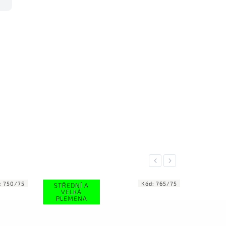
Previous
Next
Kód:
765/75
Kód:
756/75
STŘEDNÍ A
VELKÁ
PLEMENA