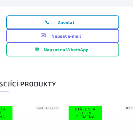
📞
Zavolat
✉️
Napsat e-mail
💬
Napsat na WhatsApp
SEJÍCÍ PRODUKTY
Kód:
750/75
TŘEDNÍ A
STŘEDNÍ A
VELKÁ
VELKÁ
LEMENA
PLEMENA