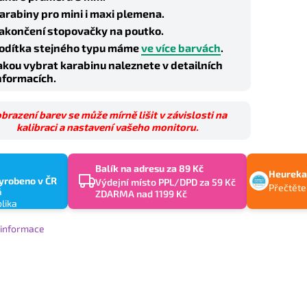
arabiny pro mini i maxi plemena.
akončení stopovačky na poutko.
odítka stejného typu máme
ve více barvách
.
akou vybrat karabinu naleznete v detailních
nformacích.
brazení barev se může mírně lišit v závislosti na
kalibraci a nastavení vašeho monitoru.
Balík na adresu za 89 Kč
Heureka
yrobeno v ČR
Výdejní místo PPL/DPD za 59 Kč
Přečtěte
ZDARMA nad 1199 Kč
í informace