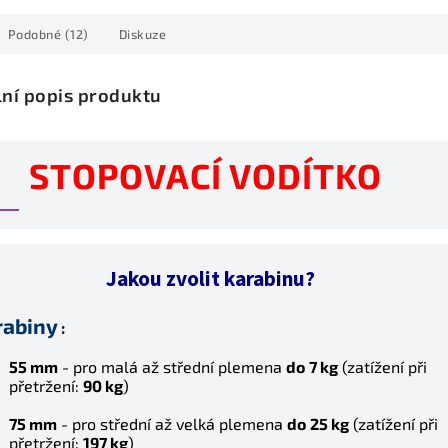
Podobné (12)
Diskuze
lní popis produktu
STOPOVACÍ VODÍTKO
Jakou zvolit karabinu?
rabiny
:
55 mm
- pro malá až střední plemena
do
7 kg
(z
atížení při
přetržení:
90 kg
)
75 mm
- pro střední až velká plemena
do
25 kg
(z
atížení při
přetržení:
197 kg
)