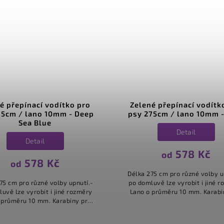
Zelené přepínací vodítko pro
Lávové přepínací vo
sy 275cm / lano 10mm - Hulk
psy 275cm / lano
Volcanic Erup
Detail
Detail
578 Kč
od
578 K
od
élka 275 cm pro různé volby upnutí.-
o domluvě lze vyrobit i jiné rozměry
Délka 275 cm pro různé vo
ano o průměru 10 mm. Karabiny pro
po domluvě lze vyrobit i 
lá i maxi plemena. Vodítka stejného
Lano o průměru 10 mm. K
typu máme ve více...
malá i maxi plemena. Vod
typu máme ve víc