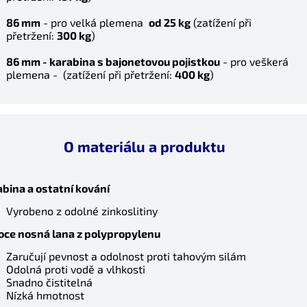
86 mm
- pro velká plemena
od 25 kg
(z
atížení při
přetržení:
300 kg
)
86 mm -
karabina s bajonetovou pojistkou
- pro veškerá
plemena - (zatížení při přetržení:
4
00 kg
)
Letní nabídka
O materiálu a produktu
Sleva na celý nákup 5%.
Platí do 31.8.
Zadejte kód:
bina a ostatní kování
Vyrobeno z odolné zinkoslitiny
LETO5
oce nosná lana z polypropylenu
Zaručují pevnost a odolnost proti tahovým silám
Zkopírovat kód
Zavřít
Odolná proti vodě a vlhkosti
Snadno čistitelná
Nízká hmotnost