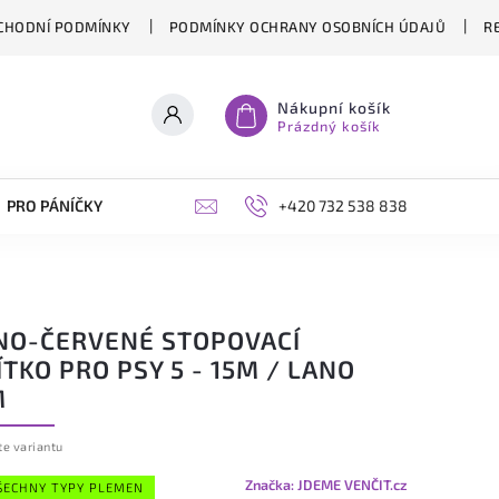
CHODNÍ PODMÍNKY
PODMÍNKY OCHRANY OSOBNÍCH ÚDAJŮ
R
Nákupní košík
Prázdný košík
PRO PÁNÍČKY
OPLÁŠTĚNÍ PERGOL NA MÍRU
+420 732 538 838
BLOG
NO-ČERVENÉ STOPOVACÍ
TKO PRO PSY 5 - 15M / LANO
M
te variantu
Značka:
JDEME VENČIT.cz
ŠECHNY TYPY PLEMEN