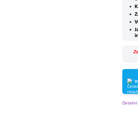
K
Z
V
J
i
Zo
V
Detailn