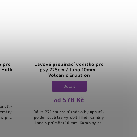
dítko pro
Modré přepínací vodítko pro
 10mm -
psy 275cm / lano 10mm -
tion
Neptunus
Detail
č
578 Kč
od
lby upnutí.-
Délka 275 cm pro různé volby upnutí.-
jiné rozměry
po domluvě lze vyrobit i jiné rozměry
arabiny pro
Lano o průměru 10 mm. Karabiny pro
ítka stejného
malá i maxi plemena. Vodítka stejného
e...
typu máme ve více...