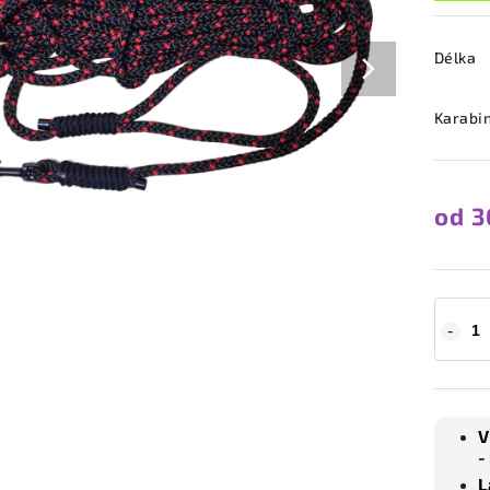
Délka
Karabi
od
3
V
-
L