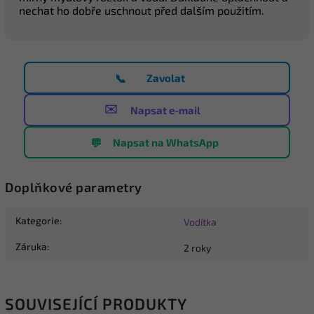
nechat ho dobře uschnout před dalším použitím.
📞
Zavolat
✉️
Napsat e-mail
💬
Napsat na WhatsApp
Doplňkové parametry
Kategorie
:
Vodítka
Záruka
:
2 roky
SOUVISEJÍCÍ PRODUKTY