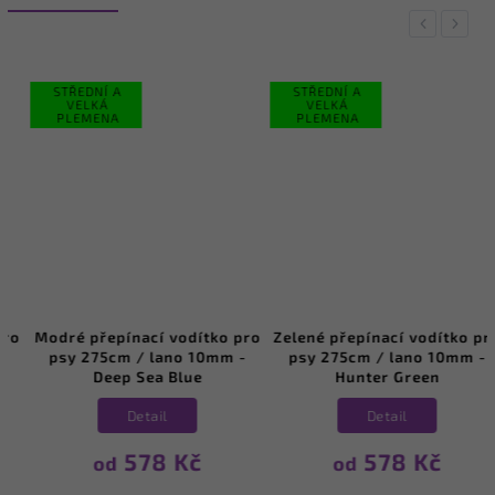
Previous
Next
STŘEDNÍ A
STŘEDNÍ A
VELKÁ
VELKÁ
PLEMENA
PLEMENA
Modré přepínací vodítko pro
Zelené přepínací vodítko pro
psy 275cm / lano 10mm -
psy 275cm / lano 10mm -
Deep Sea Blue
Hunter Green
Detail
Detail
578 Kč
578 Kč
od
od