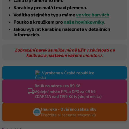
Lana o průměru 10 mm.
Karabiny pro malá i maxi plemena.
Vodítka stejného typu máme
ve více barvách
.
Poutko s kroužkem pro
naše hovínkovníky
.
Jakou vybrat karabinu naleznete v detailních
informacích.
Zobrazení barev se může mírně lišit v závislosti na
kalibraci a nastavení vašeho monitoru.
Vyrobeno v České republice
Balík na adresu za 89 Kč
Výdejní místo PPL a DPD za 49 Kč
ZDARMA nad 1199 Kč (výdejní místa)
Heureka - Ověřeno zákazníky
Přečtěte si recenze zákazníků