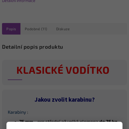
Detailní informace
Popis
Podobné (11)
Diskuze
Detailní popis produktu
KLASICKÉ VODÍTKO
Jakou zvolit karabinu?
Karabiny
:
75 mm
- pro střední až velká plemena
do
25 kg
(z
atížení při přetržení:
197 kg
)