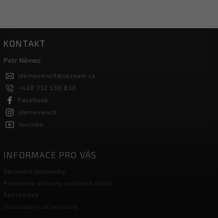
KONTAKT
Petr Němec
jdemevencit
@
seznam.cz
+420 732 538 838
Facebook
jdemevencit
Youtube
INFORMACE PRO VÁS
Obchodní podmínky
Podmínky ochrany osobních údajů
Reklamace
Odstoupení od smlouvy