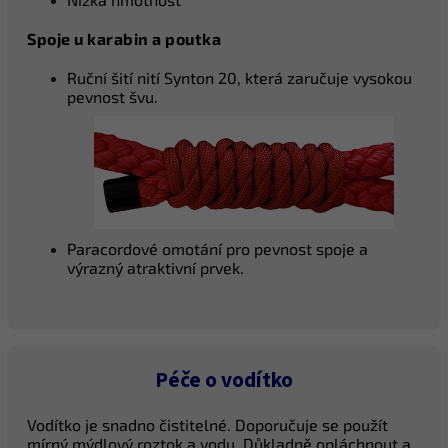
Spoje u karabin a poutka
Ruční šití nití Synton 20, která zaručuje vysokou
pevnost švu.
Paracordové omotání pro pevnost spoje a
výrazný atraktivní prvek.
Péče o vodítko
Vodítko je snadno čistitelné. Doporučuje se použít
mírný mýdlový roztok a vodu. Důkladně opláchnout a