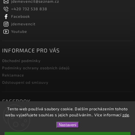
jdemevencit
@
seznam.cz
+420 732 538 838
Facebook
jdemevencit
Youtube
INFORMACE PRO VÁS
Obchodní podmínky
Podmínky ochrany osobních údajů
Reklamace
Odstoupení od smlouvy
FACEBOOK
Tento web používá soubory cookie. Dalším procházením tohoto
webu vyjadřujete souhlas s jejich používáním.. Více informací
zde
.
Nastavení
Copyright 2026
JDEME VENČIT.cz
. Všechna práva vyhrazena.