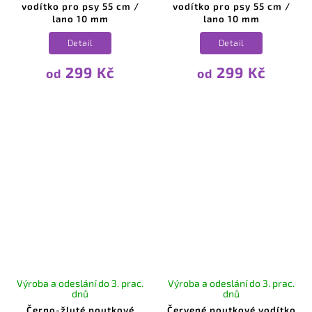
vodítko pro psy 55 cm /
vodítko pro psy 55 cm /
lano 10 mm
lano 10 mm
Detail
Detail
Letní nabídka
299 Kč
299 Kč
od
od
Sleva na celý nákup 5%.
Platí do 31.8.
Zadejte kód:
LETO5
Zkopírovat kód
Zavřít
Výroba a odeslání do 3. prac.
Výroba a odeslání do 3. prac.
dnů
dnů
Černo-žluté poutkové
Červené poutkové vodítko