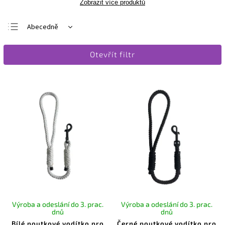
Zobrazit více produktů
Abecedně
Nejlevnější
Otevřít filtr
Nejdražší
Nejprodávanější
Výroba a odeslání do 3. prac.
Výroba a odeslání do 3. prac.
dnů
dnů
Bílé poutkové vodítko pro
Černé poutkové vodítko pro