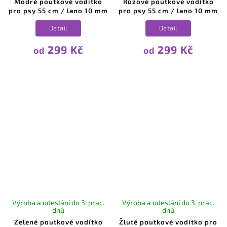
Modré poutkové vodítko
Růžové poutkové vodítko
pro psy 55 cm / lano 10 mm
pro psy 55 cm / lano 10 mm
Detail
Detail
299 Kč
299 Kč
od
od
Výroba a odeslání do 3. prac.
Výroba a odeslání do 3. prac.
dnů
dnů
Zelené poutkové vodítko
Žluté poutkové vodítko pro