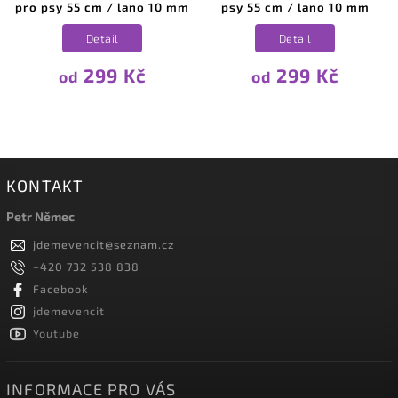
pro psy 55 cm / lano 10 mm
psy 55 cm / lano 10 mm
Detail
Detail
299 Kč
299 Kč
od
od
KONTAKT
Petr Němec
jdemevencit
@
seznam.cz
+420 732 538 838
Facebook
jdemevencit
Youtube
INFORMACE PRO VÁS