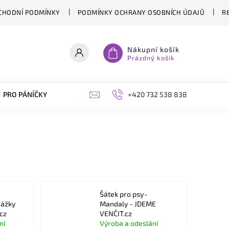
CHODNÍ PODMÍNKY
PODMÍNKY OCHRANY OSOBNÍCH ÚDAJŮ
R
Nákupní košík
Prázdný košík
PRO PÁNÍČKY
OPLÁŠTĚNÍ PERGOL NA MÍRU
+420 732 538 838
BLOG
Šátek pro psy-
Vážky
Mandaly - JDEME
cz
VENČIT.cz
ní
Výroba a odeslání