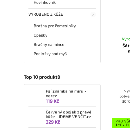
Hovínkovník
VYROBENO Z KŮŽE
Brašny pro řemeslníky
Opasky
Výro
Brašny na mince
Šát
Podložky pod myš
Top 10 produktů
Vy
Psí známka na míru -
nerez
polyes
119 Kč
30°C, 
barev 
Červený obojek z pravé
kůže - JDEME VENČIT.cz
PRO VŠ
329 Kč
TYPY P