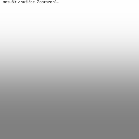
nesušit v sušičce. Zobrazení
se může mírně lišit v závislosti
na kalibraci a nastavení...