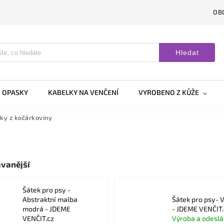
OB
Hledat
OPASKY
KABELKY NA VENČENÍ
VYROBENO Z KŮŽE
ky z kočárkoviny
vanější
Šátek pro psy -
Abstraktní malba
Šátek pro psy- 
modrá - JDEME
- JDEME VENČIT.
VENČIT.cz
Výroba a odeslá