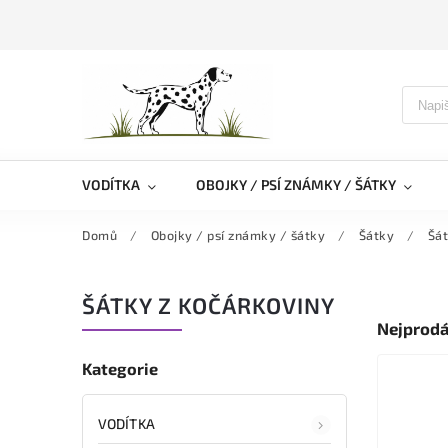
VODÍTKA
OBOJKY / PSÍ ZNÁMKY / ŠÁTKY
Domů
/
Obojky / psí známky / šátky
/
Šátky
/
Šát
ŠÁTKY Z KOČÁRKOVINY
Nejprodá
Kategorie
VODÍTKA