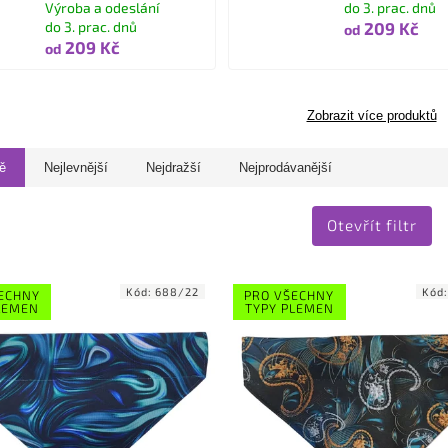
Výroba a odeslání
do 3. prac. dnů
do 3. prac. dnů
209 Kč
od
209 Kč
od
Zobrazit více produktů
ě
Nejlevnější
Nejdražší
Nejprodávanější
Otevřít filtr
Kód:
688/22
Kód
ECHNY
PRO VŠECHNY
LEMEN
TYPY PLEMEN