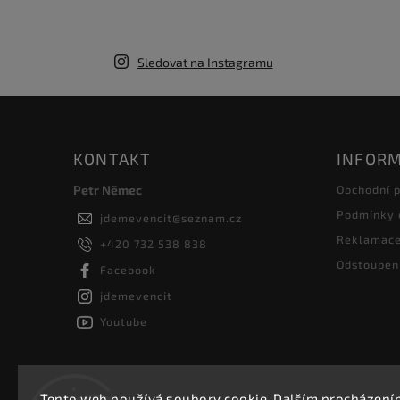
Sledovat na Instagramu
KONTAKT
INFORM
Petr Němec
Obchodní 
Podmínky 
jdemevencit
@
seznam.cz
Reklamac
+420 732 538 838
Odstoupen
Facebook
jdemevencit
Youtube
Tento web používá soubory cookie. Dalším procházen