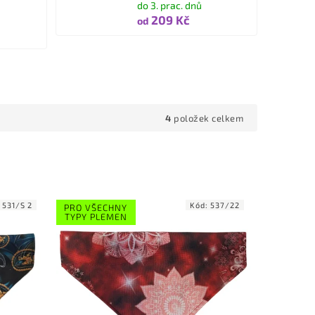
do 3. prac. dnů
209 Kč
od
4
položek celkem
:
531/S 2
Kód:
537/22
PRO VŠECHNY
TYPY PLEMEN