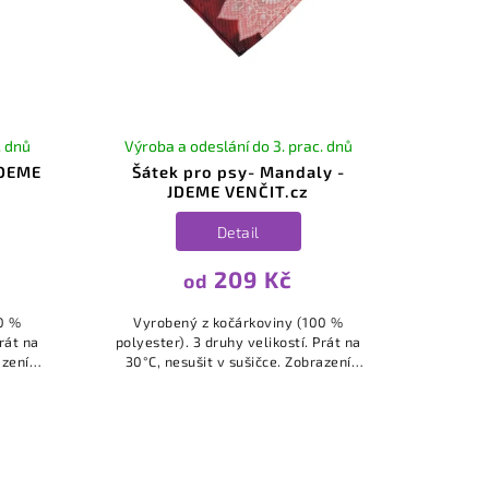
. dnů
Výroba a odeslání do 3. prac. dnů
JDEME
Šátek pro psy- Mandaly -
JDEME VENČIT.cz
Detail
209 Kč
od
0 %
Vyrobený z kočárkoviny (100 %
Prát na
polyester). 3 druhy velikostí. Prát na
30°C, nesušit v sušičce. Zobrazení
islosti
barev se může mírně lišit v závislosti
.
na kalibraci a nastavení...