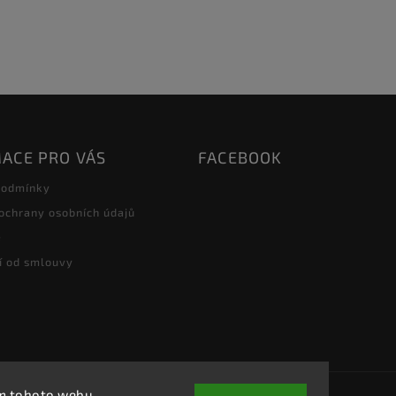
ACE PRO VÁS
FACEBOOK
podmínky
ochrany osobních údajů
e
í od smlouvy
ím tohoto webu