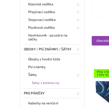
Klasická vodítka
Přepínací vodítka
Stopovací vodítka
Poutková vodítka
Hovínkovník - pouzdra na
sáčky
Abecedn
OBOJKY / PSÍ ZNÁMKY / ŠÁTKY
Obojky z hovězí kůže
Psí známky
PRO VŠ
Šátky
TYPY P
Šátky z kočárkoviny
PRO PÁNÍČKY
Kabelky na venčení