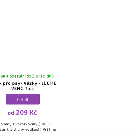
ba a odeslání do 3. prac. dnů
k pro psy- Vážky - JDEME
VENČIT.cz
Detail
209 Kč
od
robený z kočárkoviny (100 %
ter). 3 druhy velikostí. Prát na