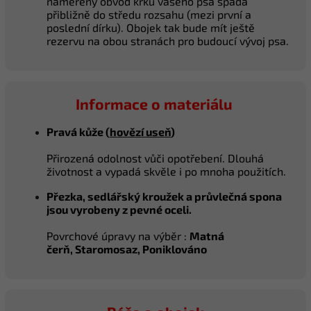
naměřený obvod krku vašeho psa spadá
přibližně do středu rozsahu (mezi první a
poslední dírku). Obojek tak bude mít ještě
rezervu na obou stranách pro budoucí vývoj psa.
Informace o materiálu
Pravá kůže (
hovězí useň
)
Přirozená odolnost vůči opotřebení. Dlouhá
životnost a vypadá skvěle i po mnoha použitích.
Přezka, sedlářský kroužek a průvlečná spona
jsou vyrobeny z pevné oceli.
Povrchové úpravy na výběr :
Matná
čerň, Staromosaz, Poniklováno