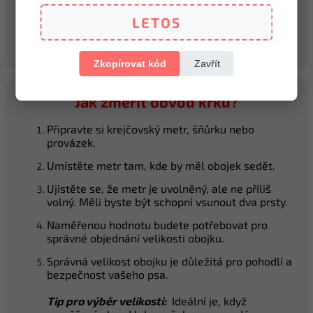
41 - 52 cm
4 cm
60 cm
LETO5
48 - 59 cm
4 cm
67 cm
Zkopírovat kód
Zavřít
Jak změřit obvod krku?
Připravte si krejčovský metr, šňůrku nebo
provázek.
Umístěte metr tam, kde by měl obojek sedět.
Ujistěte se, že metr je uvolněný, ale ne příliš
volný. Měli byste být schopni vsunout dva prsty.
Naměřenou hodnotu budete potřebovat pro
správné objednání velikosti obojku.
Správná velikost obojku je důležitá pro pohodlí a
bezpečnost vašeho psa.
Tip pro výběr velikosti:
Ideální je, když