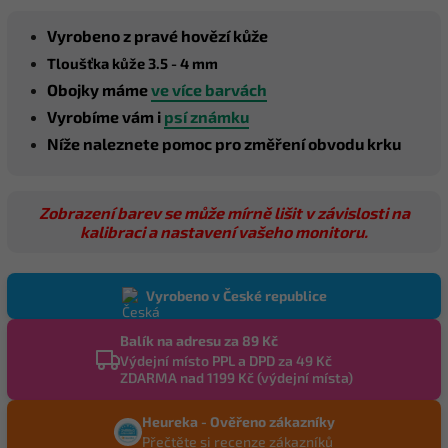
Vyrobeno z pravé hovězí kůže
Tloušťka kůže 3.5 - 4 mm
Obojky máme
ve více barvách
Vyrobíme vám i
psí známku
Níže naleznete pomoc pro změření obvodu krku
Zobrazení barev se může mírně lišit v závislosti na
kalibraci a nastavení vašeho monitoru.
Vyrobeno v České republice
Balík na adresu za 89 Kč
Výdejní místo PPL a DPD za 49 Kč
ZDARMA nad 1199 Kč (výdejní místa)
Heureka - Ověřeno zákazníky
Přečtěte si recenze zákazníků