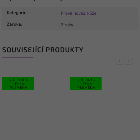
Kategorie
:
Pravá hovězí kůže
Záruka
:
2 roky
SOUVISEJÍCÍ PRODUKTY
Previous
Next
STŘEDNÍ A
STŘEDNÍ A
VELKÁ
VELKÁ
PLEMENA
PLEMENA