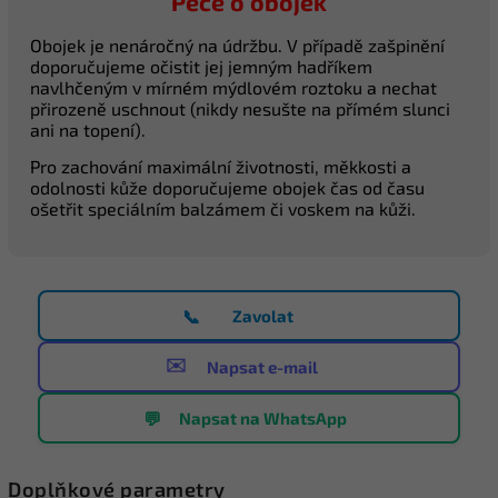
Péče o obojek
Obojek je nenáročný na údržbu. V případě zašpinění
doporučujeme očistit jej jemným hadříkem
navlhčeným v mírném mýdlovém roztoku a nechat
přirozeně uschnout (nikdy nesušte na přímém slunci
ani na topení).
Pro zachování maximální životnosti, měkkosti a
odolnosti kůže doporučujeme obojek čas od času
ošetřit speciálním balzámem či voskem na kůži.
📞
Zavolat
✉️
Napsat e-mail
💬
Napsat na WhatsApp
Doplňkové parametry