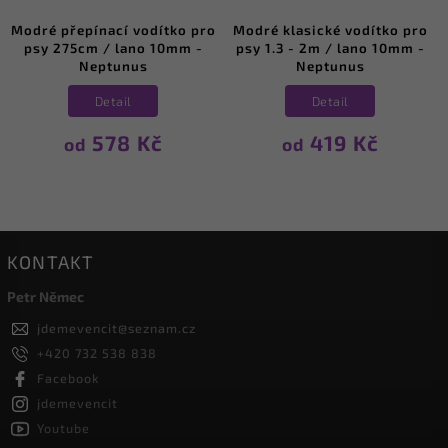
Modré přepínací vodítko pro
Modré klasické vodítko pro
psy 275cm / lano 10mm -
psy 1.3 - 2m / lano 10mm -
Neptunus
Neptunus
Detail
Detail
578 Kč
419 Kč
od
od
KONTAKT
Petr Němec
jdemevencit
@
seznam.cz
+420 732 538 838
Facebook
jdemevencit
Youtube