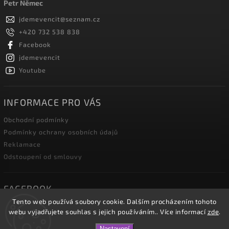
Petr Němec
jdemevencit
@
seznam.cz
+420 732 538 838
Facebook
jdemevencit
Youtube
INFORMACE PRO VÁS
Obchodní podmínky
Podmínky ochrany osobních údajů
Reklamace
Odstoupení od smlouvy
FACEBOOK
Tento web používá soubory cookie. Dalším procházením tohoto
webu vyjadřujete souhlas s jejich používáním.. Více informací
zde
.
Nastavení