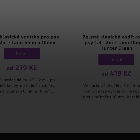
né klasické vodítko pro
Růžovo-šedé klasické vo
1.3 - 2m / lano 10mm -
pro psy 1.3 - 2m / lano 
Hunter Green
Tartan Fuchsia & Char
Grey
Detail
Detail
419 Kč
od
419 Kč
od
riantách délky: 1.3 - 2 m.- po
vě lze vyrobit i jiné rozměry
Ve variantách délky: 1.3 - 2 m
 průměru 10 mm. Karabiny pro
domluvě lze vyrobit i jiné ro
maxi plemena. Vodítka stejného
Lana o průměru 10 mm. Karabi
u máme ve více barvách....
malá i maxi plemena. Vodítka s
typu máme ve více barvách.