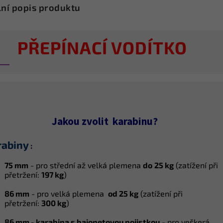
lní popis produktu
PŘEPÍNACÍ VODÍTKO
Jakou zvolit karabinu?
rabiny
:
75 mm
- pro střední až velká plemena
do
25 kg
(z
atížení při
přetržení:
197 kg
)
86 mm
- pro velká plemena
od 25 kg
(z
atížení při
přetržení:
300 kg
)
86 mm -
karabina s bajonetovou pojistkou
- pro veškerá