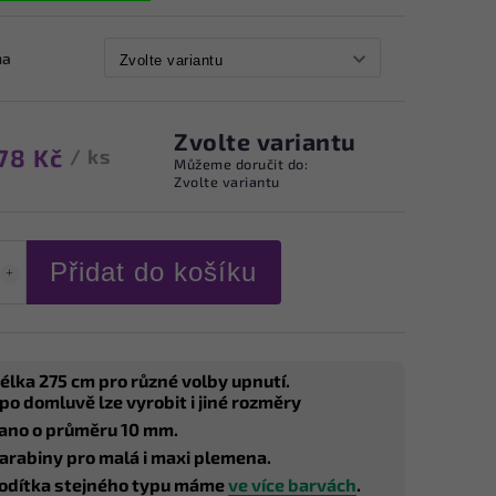
na
Zvolte variantu
78 Kč
/ ks
Můžeme doručit do:
Zvolte variantu
Přidat do košíku
élka 275 cm pro různé volby upnutí.
 po domluvě lze vyrobit i jiné rozměry
ano o průměru 10 mm.
arabiny pro malá i maxi plemena.
odítka stejného typu máme
ve více barvách
.