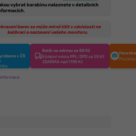
akou vybrat karabinu naleznete v detailních
nformacích.
brazení barev se může mírně lišit v závislosti na
kalibraci a nastavení vašeho monitoru.
Balík na adresu za 89 Kč
Heureka
yrobeno v ČR
Výdejní místo PPL/DPD za 59 Kč
Přečtěte
ZDARMA nad 1199 Kč
í informace