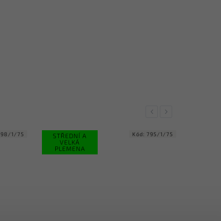
Previous
Next
795/1/75
Kód:
756/75
STŘEDNÍ A
STŘED
VELKÁ
VEL
PLEMENA
PLE