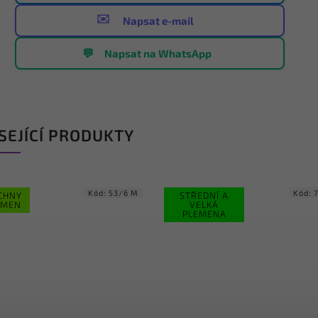
✉️
Napsat e-mail
💬
Napsat na WhatsApp
SEJÍCÍ PRODUKTY
Kód:
798/1/75
Kód:
Í A
STŘEDNÍ A
Á
VELKÁ
NA
PLEMENA