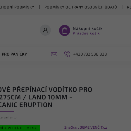
CHODNÍ PODMÍNKY
PODMÍNKY OCHRANY OSOBNÍCH ÚDAJŮ
R
Nákupní košík
Prázdný košík
PRO PÁNÍČKY
OPLÁŠTĚNÍ PERGOL NA MÍRU
+420 732 538 838
BLOG
OVÉ PŘEPÍNACÍ VODÍTKO PRO
 275CM / LANO 10MM -
CANIC ERUPTION
te variantu
Značka:
JDEME VENČIT.cz
NÍ A VELKÁ PLEMENA