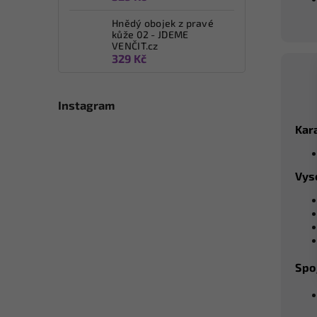
Hnědý obojek z pravé
kůže 02 - JDEME
VENČIT.cz
329 Kč
Instagram
Kara
Vys
Spo