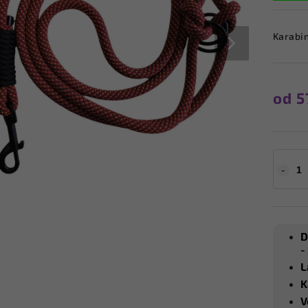
Karabi
od
5
D
-
L
K
V