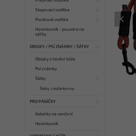
Stopovací vodítka
Poutková vodítka
Hovínkovník - pouzdra na
sáčky
OBOJKY / PSÍ ZNÁMKY / ŠÁTKY
Obojky z hovězí kůže
Psí známky
Šátky
Šátky z kočárkoviny
PRO PÁNÍČKY
Kabelky na venčení
Hovínkovník
VYROBENO Z KŮŽE