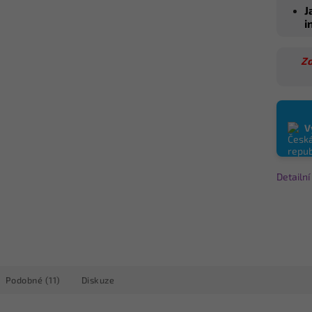
J
i
Zo
V
Detailn
Podobné (11)
Diskuze