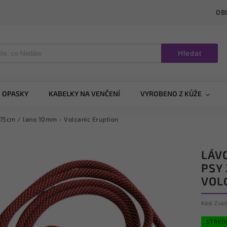
OB
Hledat
OPASKY
KABELKY NA VENČENÍ
VYROBENO Z KŮŽE
275cm / lano 10mm - Volcanic Eruption
LÁV
PSY
VOL
Kód:
Zvol
STŘED