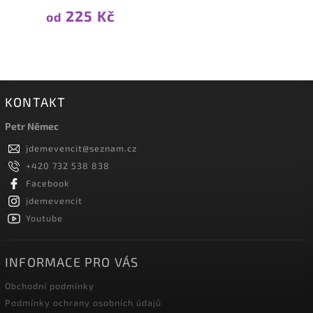
225 Kč
od
KONTAKT
Petr Němec
jdemevencit
@
seznam.cz
+420 732 538 838
Facebook
jdemevencit
Youtube
INFORMACE PRO VÁS
Obchodní podmínky
Podmínky ochrany osobních údajů