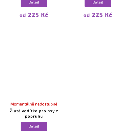
Detail
Detail
225 Kč
225 Kč
od
od
Momentálně nedostupné
Žluté vodítko pro psy z
popruhu
Detail