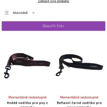
Zobrazit více produktů
Abecedně
Nejlevnější
Otevřít filtr
Nejdražší
Nejprodávanější
Momentálně nedostupné
Momentálně nedostupné
Hnědé vodítko pro psy z
Reflexní černé vodítko pro
popruhu
psy z popruhu