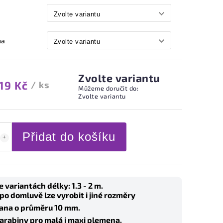
na
Zvolte variantu
19 Kč
/ ks
Můžeme doručit do:
Zvolte variantu
Přidat do košíku
e variantách délky: 1.3 - 2 m.
 po domluvě lze vyrobit i jiné rozměry
ana o průměru 10 mm.
arabiny pro malá i maxi plemena.