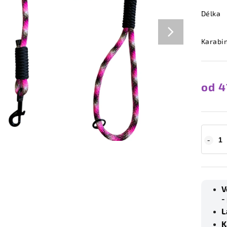
Délka
Karabi
od
4
V
-
L
K