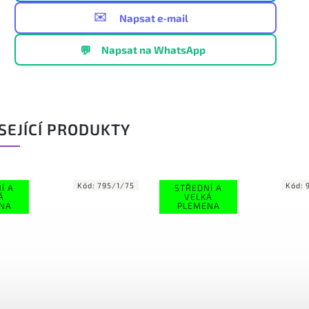
✉️
Napsat e-mail
💬
Napsat na WhatsApp
SEJÍCÍ PRODUKTY
Kód:
795/1/75
Kód:
959/1/75
STŘEDNÍ A
VELKÁ
PLEMENA