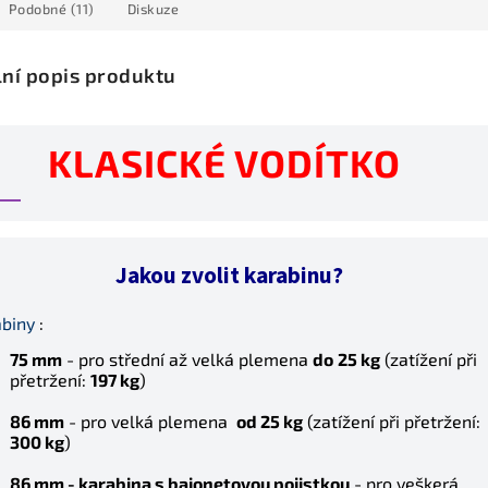
Podobné (11)
Diskuze
lní popis produktu
KLASICKÉ VODÍTKO
Jakou zvolit karabinu?
abiny
:
75 mm
- pro střední až velká plemena
do
25 kg
(z
atížení při
přetržení:
197 kg
)
86 mm
- pro velká plemena
od 25 kg
(z
atížení při přetržení:
300 kg
)
86 mm -
karabina s bajonetovou pojistkou
- pro veškerá