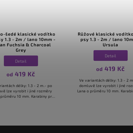
é vodítko
Růžové klasické vodítko pro
ano 10mm -
psy 1.3 - 2m / lano 10mm -
Charcoal
Ursula
Detail
419 Kč
od
č
Ve variantách délky: 1.3 - 2 m.- po
 - 2 m.- po
domluvě lze vyrobit i jiné rozměry
iné rozměry
Lana o průměru 10 mm. Karabiny pro
arabiny pro
malá i maxi plemena. Vodítka stejného
tka stejného
typu máme ve více barvách....
vách....