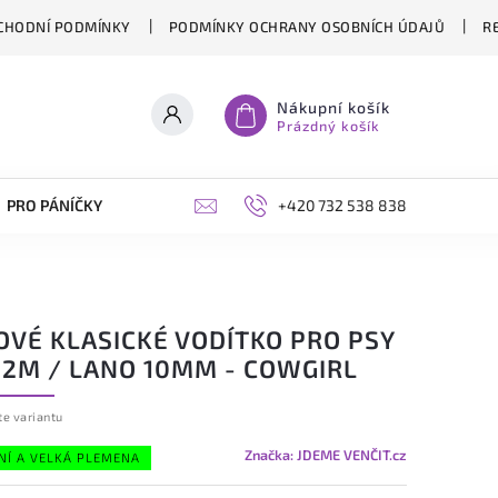
CHODNÍ PODMÍNKY
PODMÍNKY OCHRANY OSOBNÍCH ÚDAJŮ
R
Nákupní košík
Prázdný košík
PRO PÁNÍČKY
OPLÁŠTĚNÍ PERGOL NA MÍRU
+420 732 538 838
BLOG
OVÉ KLASICKÉ VODÍTKO PRO PSY
- 2M / LANO 10MM - COWGIRL
te variantu
Značka:
JDEME VENČIT.cz
NÍ A VELKÁ PLEMENA