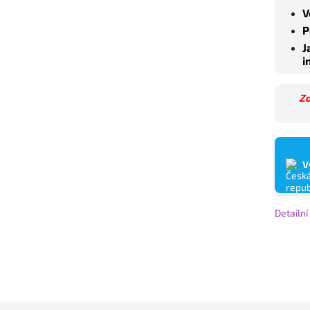
V
P
J
i
Zo
V
Detailn