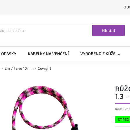
OB
Hledat
OPASKY
KABELKY NA VENČENÍ
VYROBENO Z KŮŽE
3 - 2m / lano 10mm - Cowgirl
RŮŽ
1.3 
Kód:
Zvol
STŘED