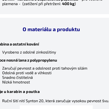
plemena - (zatížení při přetržení:
4
00 kg
)
O materiálu a produktu
Letní nabídka
Sleva na celý nákup 5%.
bina a ostatní kování
Platí do 31.8.
Vyrobeno z odolné zinkoslitiny
Zadejte kód:
oce nosná lana z polypropylenu
LETO5
Zaručují pevnost a odolnost proti tahovým silám
Odolná proti vodě a vlhkosti
Snadno čistitelná
Zkopírovat kód
Zavřít
Nízká hmotnost
je u karabin a poutka
Ruční šití nití Synton 20, která zaručuje vysokou pevnost švu