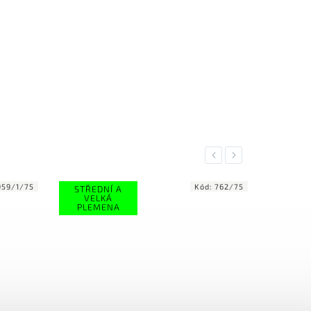
Previous
Next
Kód:
762/75
STŘEDNÍ A
STŘEDNÍ A
VELKÁ
VELKÁ
PLEMENA
PLEMENA