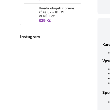
Hnědý obojek z pravé
kůže 02 - JDEME
VENČIT.cz
329 Kč
Instagram
Kara
Vys
Spo