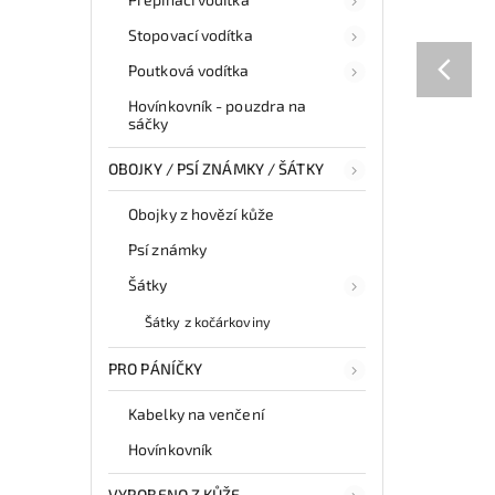
Stopovací vodítka
Poutková vodítka
Hovínkovník - pouzdra na
sáčky
OBOJKY / PSÍ ZNÁMKY / ŠÁTKY
Obojky z hovězí kůže
Psí známky
Šátky
Šátky z kočárkoviny
PRO PÁNÍČKY
Kabelky na venčení
Hovínkovník
VYROBENO Z KŮŽE