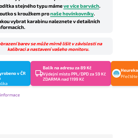
odítka stejného typu máme
ve více barvách
.
outko s kroužkem pro
naše hovínkovníky
.
akou vybrat karabinu naleznete v detailních
nformacích.
brazení barev se může mírně lišit v závislosti na
kalibraci a nastavení vašeho monitoru.
Balík na adresu za 89 Kč
Heureka
yrobeno v ČR
Výdejní místo PPL/DPD za 59 Kč
Přečtěte
ZDARMA nad 1199 Kč
í informace