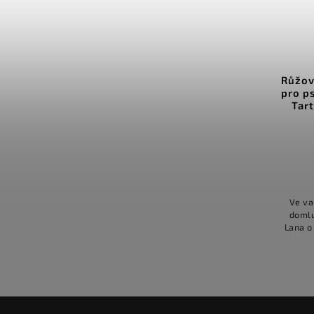
ervené přepínací vodítko pro
Růžovo-šedé klasick
sy 275cm / lano 6mm a 10mm
pro psy 1.3 - 2m / l
Tartan Fuchsia & 
Grey
Detail
Detail
329 Kč
od
419 K
od
lka 275 cm pro různé volby upnutí.-
o domluvě lze vyrobit i jiné rozměry
Lana o průměru 6 mm a 10 mm.
Ve variantách délky: 1.3
Karabiny pro mini i maxi plemena.
domluvě lze vyrobit i j
dítka stejného typu máme ve více...
Lana o průměru 10 mm. K
malá i maxi plemena. Vodí
typu máme ve více bar