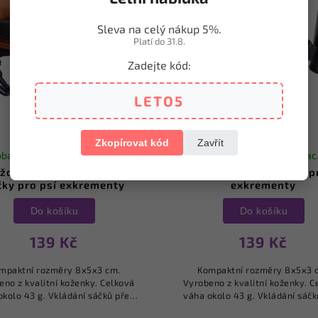
Sleva na celý nákup 5%.
Platí do 31.8.
Zadejte kód:
LETO5
Zkopírovat kód
Zavřít
ba a odeslání do 3. prac. dnů
Výroba a odeslání do 3. prac
žovo- hnědé pouzdro na
Šedé pouzdro na sáčky p
čky pro psí exkrementy
exkrementy
Do košíku
Do košíku
139 Kč
139 Kč
mpaktní rozměry 8x5x3 cm.
Kompaktní rozměry 8x5x3 
eno z kvalitní koženky. Celková
Vyrobeno z kvalitní koženky. C
okolo 43 g. Vkládání sáčků přes
váha okolo 43 g. Vkládání sáčk
 zadní straně. Kovový kroužek o
zip na zadní straně. Kovový kr