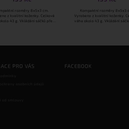
mpaktní rozměry 8x5x3 cm.
Kompaktní rozměry 8x5x3 
eno z kvalitní koženky. Celková
Vyrobeno z kvalitní koženky. C
okolo 43 g. Vkládání sáčků přes
váha okolo 43 g. Vkládání sáčk
 zadní straně. Kovový kroužek o
zip na zadní straně. Kovový kr
růměru 12 mm pro snadné...
průměru 12 mm pro snadné.
ACE PRO VÁS
FACEBOOK
podmínky
ochrany osobních údajů
e
í od smlouvy