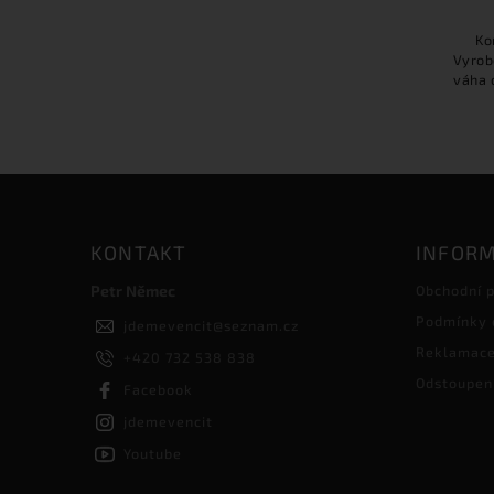
Ko
Vyrob
váha 
zip na
p
KONTAKT
INFORM
Petr Němec
Obchodní 
Podmínky 
jdemevencit
@
seznam.cz
Reklamac
+420 732 538 838
Odstoupen
Facebook
jdemevencit
Youtube