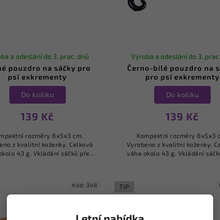
ba a odeslání do 3. prac. dnů
Výroba a odeslání do 3. prac
né pouzdro na sáčky pro
Černo-bílé pouzdro na 
psí exkrementy
pro psí exkrementy
Do košíku
Do košíku
139 Kč
139 Kč
mpaktní rozměry 8x5x3 cm.
Kompaktní rozměry 8x5x3 
eno z kvalitní koženky. Celková
Vyrobeno z kvalitní koženky. C
okolo 43 g. Vkládání sáčků přes
váha okolo 43 g. Vkládání sáčk
 zadní straně. Kovový kroužek o
zip na zadní straně. Kovový kr
růměru 12 mm pro snadné...
průměru 12 mm pro snadné.
Kód:
348
TIP
Letní nabídka