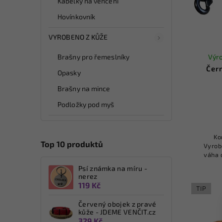
Kabelky na venčení
Hovínkovník
VYROBENO Z KŮŽE
Výro
Brašny pro řemeslníky
Čer
Opasky
Brašny na mince
Podložky pod myš
Ko
Top 10 produktů
Vyrob
váha 
zip na
Psí známka na míru -
p
nerez
119 Kč
TIP
Červený obojek z pravé
kůže - JDEME VENČIT.cz
329 Kč