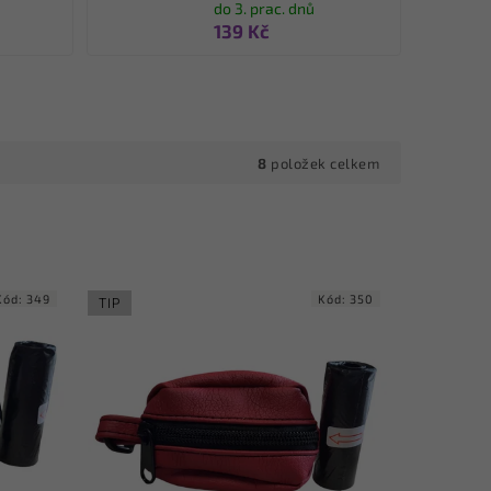
do 3. prac. dnů
139 Kč
8
položek celkem
Kód:
349
Kód:
350
TIP