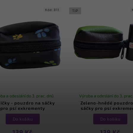
růměru 12 mm pro snadné...
průměru 12 mm pro snadné.
Kód:
811
TIP
ba a odeslání do 3. prac. dnů
Výroba a odeslání do 3. prac
ičky - pouzdro na sáčky
Zeleno-hnědé pouzdro
pro psí exkrementy
sáčky pro psí exkreme
Do košíku
Do košíku
139 Kč
139 Kč