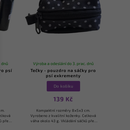
. dnů
Výroba a odeslání do 3. prac. dnů
ro psí
Tečky - pouzdro na sáčky pro
psí exkrementy
Do košíku
139 Kč
cm.
Kompaktní rozměry 8x5x3 cm.
elková
Vyrobeno z kvalitní koženky. Celková
ů přes
váha okolo 43 g. Vkládání sáčků přes
oužek o
zip na zadní straně. Kovový kroužek o