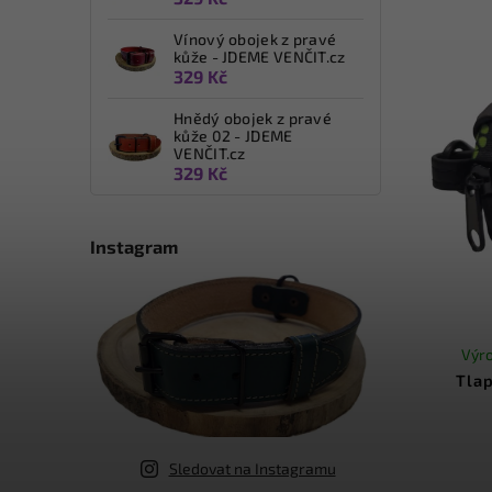
p
Vínový obojek z pravé
kůže - JDEME VENČIT.cz
329 Kč
Hnědý obojek z pravé
kůže 02 - JDEME
VENČIT.cz
329 Kč
Instagram
Výro
Tlap
Sledovat na Instagramu