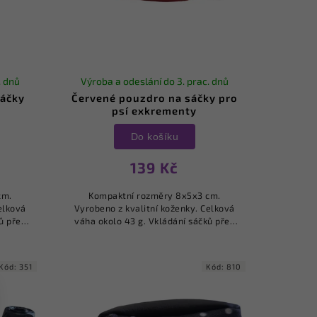
. dnů
Výroba a odeslání do 3. prac. dnů
sáčky
Červené pouzdro na sáčky pro
psí exkrementy
Do košíku
139 Kč
cm.
Kompaktní rozměry 8x5x3 cm.
elková
Vyrobeno z kvalitní koženky. Celková
ů přes
váha okolo 43 g. Vkládání sáčků přes
oužek o
zip na zadní straně. Kovový kroužek o
..
průměru 12 mm pro snadné...
Kód:
351
Kód:
810