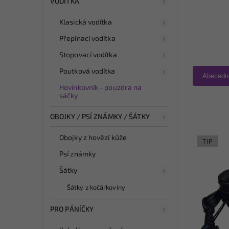
VODÍTKA
Klasická vodítka
Přepínací vodítka
Stopovací vodítka
Poutková vodítka
Abecedn
Hovínkovník - pouzdra na
sáčky
OBOJKY / PSÍ ZNÁMKY / ŠÁTKY
Obojky z hovězí kůže
TIP
Psí známky
Šátky
Šátky z kočárkoviny
PRO PÁNÍČKY