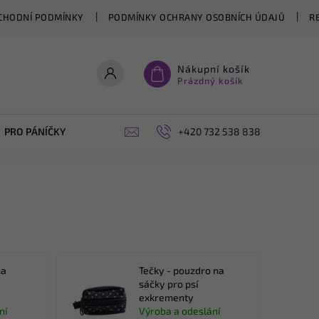
CHODNÍ PODMÍNKY
PODMÍNKY OCHRANY OSOBNÍCH ÚDAJŮ
R
Nákupní košík
Prázdný košík
PRO PÁNÍČKY
OPLÁŠTĚNÍ PERGOL NA MÍRU
+420 732 538 838
BLOG
na
Tečky - pouzdro na
sáčky pro psí
exkrementy
ní
Výroba a odeslání