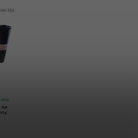
..
průměru 12 mm pro snadné...
Kód:
352
. dnů
 na
nty