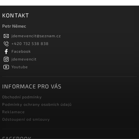
KONTAKT
Petr Němec
jdemevencit
@
seznam.cz
+420 732 538 838
Facebook
jdemevencit
Youtube
INFORMACE PRO VÁS
Obchodní podmínky
Podmínky ochrany osobních údajů
Reklamace
Odstoupení od smlouvy
FACEBOOK