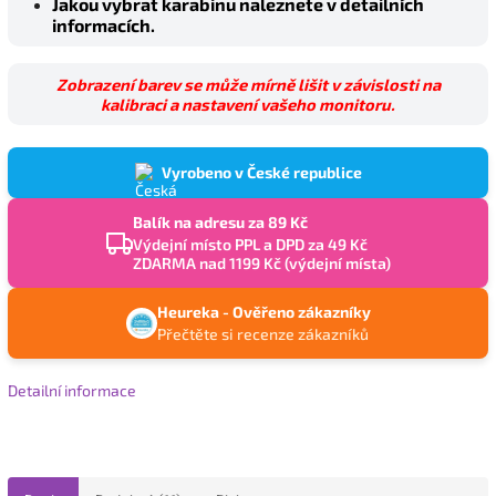
Jakou vybrat karabinu naleznete v detailních
informacích.
Zobrazení barev se může mírně lišit v závislosti na
kalibraci a nastavení vašeho monitoru.
Vyrobeno v České republice
Balík na adresu za 89 Kč
Výdejní místo PPL a DPD za 49 Kč
ZDARMA nad 1199 Kč (výdejní místa)
Heureka - Ověřeno zákazníky
Přečtěte si recenze zákazníků
Detailní informace