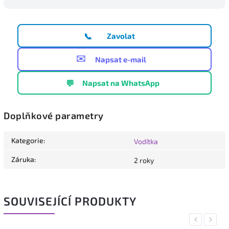
📞
Zavolat
✉️
Napsat e-mail
💬
Napsat na WhatsApp
Doplňkové parametry
Kategorie
:
Vodítka
Záruka
:
2 roky
SOUVISEJÍCÍ PRODUKTY
Previous
Next