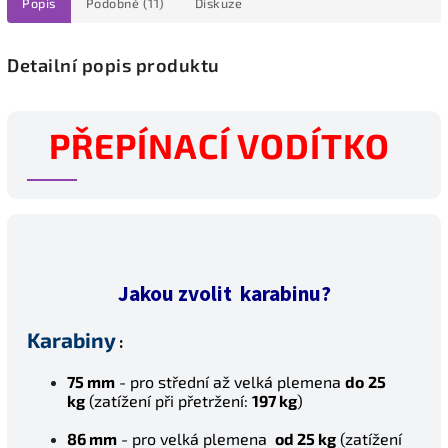
Popis
Podobné (11)
Diskuze
Detailní popis produktu
PŘEPÍNACÍ VODÍTKO
Jakou zvolit karabinu?
Karabiny
:
75 mm
- pro střední až velká plemena
do
25
kg
(z
atížení při přetržení:
197 kg
)
86 mm
- pro velká plemena
od 25 kg
(z
atížení