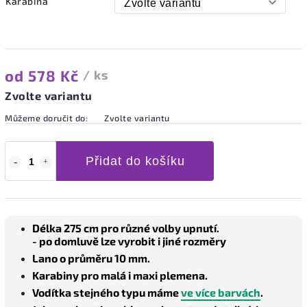
Karabina
od
578 Kč
/ ks
Zvolte variantu
Můžeme doručit do:
Zvolte variantu
Přidat do košíku
Délka 275 cm pro různé volby upnutí.
- po domluvě lze vyrobit i jiné rozměry
Lano o průměru 10 mm.
Karabiny pro malá i maxi plemena.
Vodítka stejného typu máme
ve více barvách
.