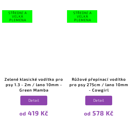
STŘEDNÍ A
STŘEDNÍ A
VELKÁ
VELKÁ
PLEMENA
PLEMENA
Zelené klasické vodítko pro
Růžové přepínací vodítko
psy 1.3 - 2m / lano 10mm -
pro psy 275cm / lano 10mm
Green Mamba
- Cowgirl
Detail
Detail
419 Kč
578 Kč
od
od