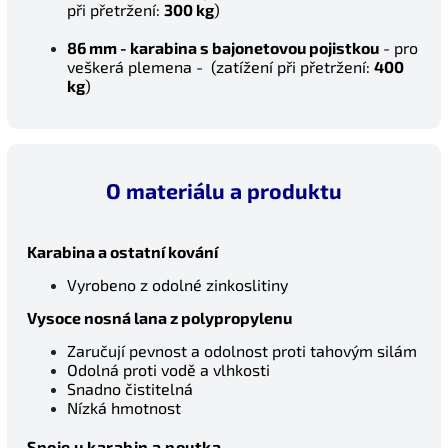
při přetržení:
300 kg
)
86 mm -
karabina s bajonetovou pojistkou
- pro
veškerá plemena - (zatížení při přetržení:
4
00
kg
)
O materiálu a produktu
Karabina a ostatní kování
Vyrobeno z odolné zinkoslitiny
Vysoce nosná lana z polypropylenu
Zaručují pevnost a odolnost proti tahovým silám
Odolná proti vodě a vlhkosti
Snadno čistitelná
Nízká hmotnost
Spoje u karabin a poutka