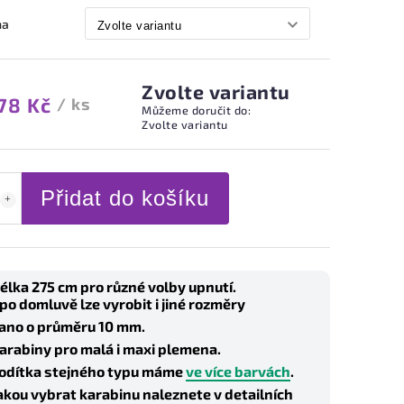
na
Zvolte variantu
78 Kč
/ ks
Můžeme doručit do:
Zvolte variantu
Přidat do košíku
élka 275 cm pro různé volby upnutí.
 po domluvě lze vyrobit i jiné rozměry
ano o průměru 10 mm.
arabiny pro malá i maxi plemena.
odítka stejného typu máme
ve více barvách
.
akou vybrat karabinu naleznete v detailních