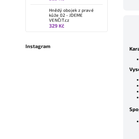
Hnědý obojek z pravé
kůže 02 - JDEME
VENČIT.cz
329 Kč
Instagram
Kara
Vys
Spo