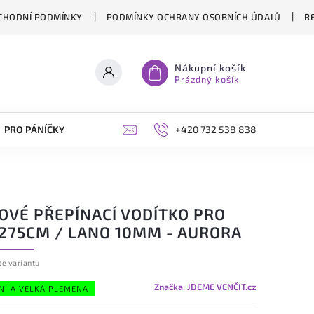
CHODNÍ PODMÍNKY
PODMÍNKY OCHRANY OSOBNÍCH ÚDAJŮ
R
Nákupní košík
Prázdný košík
PRO PÁNÍČKY
OPLÁŠTĚNÍ PERGOL NA MÍRU
+420 732 538 838
BLOG
OVÉ PŘEPÍNACÍ VODÍTKO PRO
 275CM / LANO 10MM - AURORA
te variantu
Značka:
JDEME VENČIT.cz
NÍ A VELKÁ PLEMENA