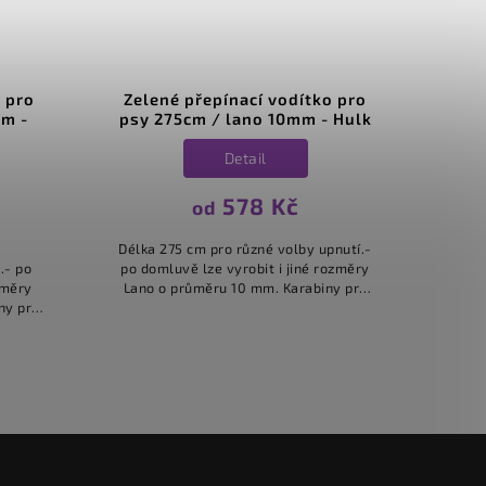
 pro
Zelené přepínací vodítko pro
Zele
mm -
psy 275cm / lano 10mm - Hulk
psy 
Detail
578 Kč
od
Délka 275 cm pro různé volby upnutí.-
.- po
po domluvě lze vyrobit i jiné rozměry
Délka
změry
Lano o průměru 10 mm. Karabiny pro
po do
ny pro
malá i maxi plemena. Vodítka stejného
Lano
tejného
typu máme ve více...
malá i
...