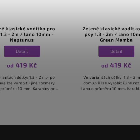
é klasické vodítko pro
Zelené klasické vodítko
1.3 - 2m / lano 10mm -
psy 1.3 - 2m / lano 10
Neptunus
Green Mamba
Detail
Detail
419 Kč
419 Kč
od
od
riantách délky: 1.3 - 2 m.- po
Ve variantách délky: 1.3 - 2 m
vě lze vyrobit i jiné rozměry
domluvě lze vyrobit i jiné ro
 průměru 10 mm. Karabiny pro
Lana o průměru 10 mm. Karabi
maxi plemena. Vodítka stejného
malá i maxi plemena. Vodítka s
u máme ve více barvách....
typu máme ve více barvách.