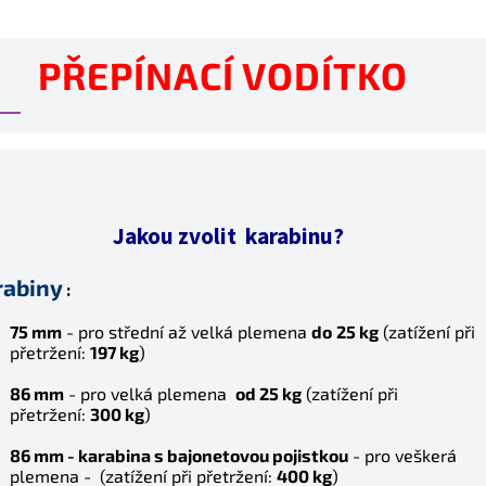
PŘEPÍNACÍ VODÍTKO
Jakou zvolit karabinu?
rabiny
:
75 mm
- pro střední až velká plemena
do
25 kg
(z
atížení při
přetržení:
197 kg
)
86 mm
- pro velká plemena
od 25 kg
(z
atížení při
přetržení:
300 kg
)
86 mm -
karabina s bajonetovou pojistkou
- pro veškerá
plemena - (zatížení při přetržení:
4
00 kg
)