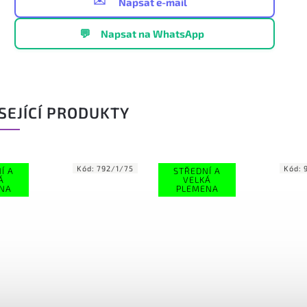
Napsat e-mail
💬
Napsat na WhatsApp
SEJÍCÍ PRODUKTY
Kód:
792/1/75
Kód:
Í A
STŘEDNÍ A
Á
VELKÁ
NA
PLEMENA