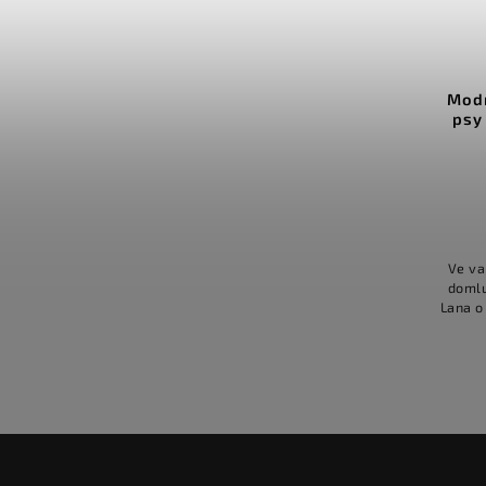
Modré přepínací vodítko pro
Modr
psy 275cm / lano 10mm -
psy 
Neptunus
Detail
578 Kč
od
Délka 275 cm pro různé volby upnutí.-
Ve va
po domluvě lze vyrobit i jiné rozměry
domlu
Lano o průměru 10 mm. Karabiny pro
Lana o
malá i maxi plemena. Vodítka stejného
malá i 
typu máme ve více...
typ