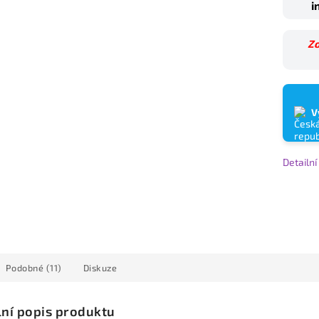
i
Zo
V
Detailn
Podobné (11)
Diskuze
lní popis produktu