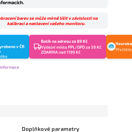
nformacích.
brazení barev se může mírně lišit v závislosti na
kalibraci a nastavení vašeho monitoru.
Balík na adresu za 89 Kč
Heureka
yrobeno v ČR
Výdejní místo PPL/DPD za 59 Kč
Přečtěte
ZDARMA nad 1199 Kč
í informace
Doplňkové parametry