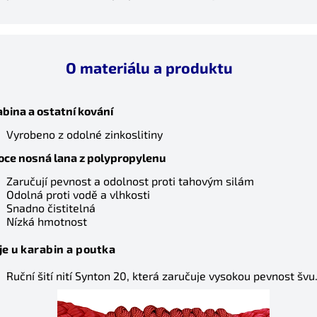
O materiálu a produktu
Letní nabídka
bina a ostatní kování
Sleva na celý nákup 5%.
Platí do 31.8.
Vyrobeno z odolné zinkoslitiny
Zadejte kód:
oce nosná lana z polypropylenu
Zaručují pevnost a odolnost proti tahovým silám
LETO5
Odolná proti vodě a vlhkosti
Snadno čistitelná
Nízká hmotnost
Zkopírovat kód
Zavřít
je u karabin a poutka
Ruční šití nití Synton 20, která zaručuje vysokou pevnost švu