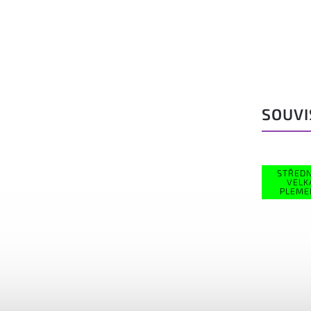
SOUVI
Kód:
756/75
STŘEDNÍ A
STŘEDN
VELKÁ
VELK
PLEMENA
PLEME