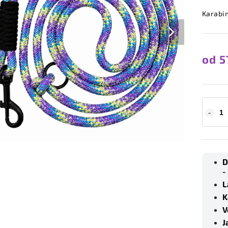
Karabi
od
5
D
-
L
K
V
J