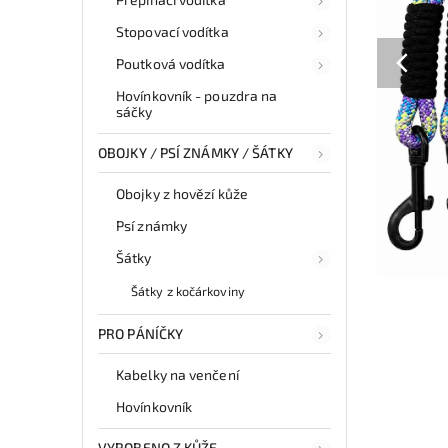
Stopovací vodítka
Poutková vodítka
Hovínkovník - pouzdra na
sáčky
OBOJKY / PSÍ ZNÁMKY / ŠÁTKY
Obojky z hovězí kůže
Psí známky
Šátky
Šátky z kočárkoviny
PRO PÁNÍČKY
Kabelky na venčení
Hovínkovník
VYROBENO Z KŮŽE