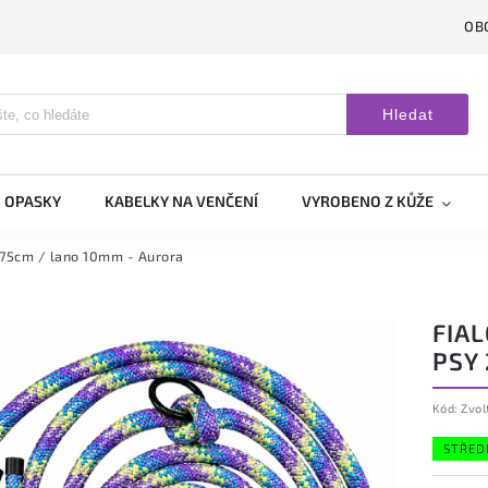
OB
Hledat
OPASKY
KABELKY NA VENČENÍ
VYROBENO Z KŮŽE
 275cm / lano 10mm - Aurora
FIAL
PSY
Kód:
Zvol
STŘED