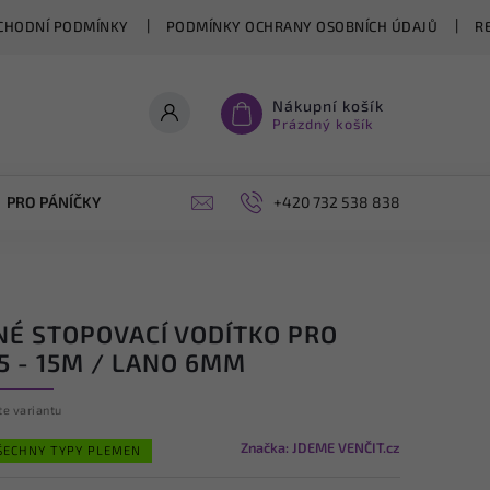
CHODNÍ PODMÍNKY
PODMÍNKY OCHRANY OSOBNÍCH ÚDAJŮ
R
Nákupní košík
Prázdný košík
PRO PÁNÍČKY
OPLÁŠTĚNÍ PERGOL NA MÍRU
+420 732 538 838
BLOG
NÉ STOPOVACÍ VODÍTKO PRO
5 - 15M / LANO 6MM
te variantu
Značka:
JDEME VENČIT.cz
ŠECHNY TYPY PLEMEN