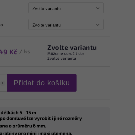
na
Zvolte variantu
49 Kč
/ ks
Můžeme doručit do:
Zvolte variantu
Přidat do košíku
 délkách 5 - 15 m
 po domluvě lze vyrobit i jiné rozměry
ana o průměru 6 mm.
arabiny pro mini i maxi plemena.