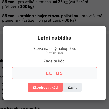
86 mm
- pro velká plemena
od 25 kg
(z
atížení při
přetržení:
300 kg
)
86 mm -
karabina s bajonetovou pojistkou
- pro veškerá
plemena - (zatížení při přetržení:
4
00 kg
)
Letní nabídka
O materiálu a produktu
Sleva na celý nákup 5%.
Platí do 31.8.
bina a ostatní kování
Zadejte kód:
Vyrobeno z odolné zinkoslitiny
LETO5
oce nosná lana z polypropylenu
Zaručují pevnost a odolnost proti tahovým silám
Zkopírovat kód
Zavřít
Odolná proti vodě a vlhkosti
Snadno čistitelná
Nízká hmotnost
je u karabin a poutka