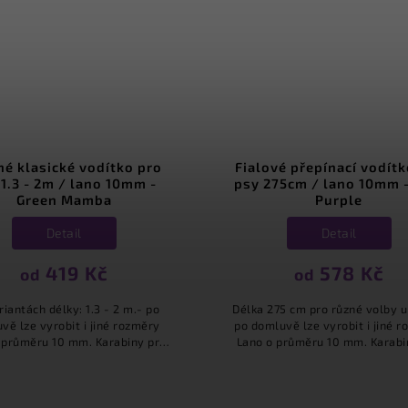
lové přepínací vodítko pro
Modré přepínací vodít
 275cm / lano 10mm - Acid
psy 275cm / lano 1
Purple
Neptunus
Detail
Detail
578 Kč
578 Kč
od
od
 275 cm pro různé volby upnutí.-
Délka 275 cm pro různé volby
omluvě lze vyrobit i jiné rozměry
po domluvě lze vyrobit i jin
 o průměru 10 mm. Karabiny pro
Lano o průměru 10 mm. Kara
i maxi plemena. Vodítka stejného
malá i maxi plemena. Vodítka
typu máme ve více...
typu máme ve více..