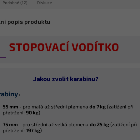
Podobné (12)
Diskuze
lní popis produktu
STOPOVACÍ VODÍTKO
Jakou zvolit karabinu?
rabiny
:
55 mm
- pro malá až střední plemena
do
7 kg
(z
atížení při
přetržení:
90 kg
)
75 mm
- pro střední až velká plemena
do
25 kg
(z
atížení při
přetržení:
197 kg
)