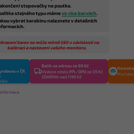
akončení stopovačky na poutko.
odítka stejného typu máme
ve více barvách
.
akou vybrat karabinu naleznete v detailních
nformacích.
brazení barev se může mírně lišit v závislosti na
kalibraci a nastavení vašeho monitoru.
Balík na adresu za 89 Kč
Heureka
yrobeno v ČR
Výdejní místo PPL/DPD za 59 Kč
Přečtěte
ZDARMA nad 1199 Kč
í informace