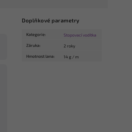
Doplňkové parametry
Kategorie
:
Stopovací vodítka
Záruka
:
2 roky
Hmotnost lana
:
14 g / m