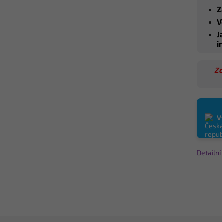
Z
V
J
i
Zo
V
Detailn