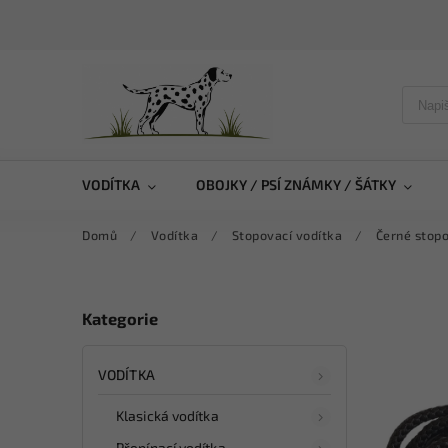
VODÍTKA
OBOJKY / PSÍ ZNÁMKY / ŠÁTKY
Domů
/
Vodítka
/
Stopovací vodítka
/
Černé stopo
Kategorie
VODÍTKA
Klasická vodítka
Přepínací vodítka