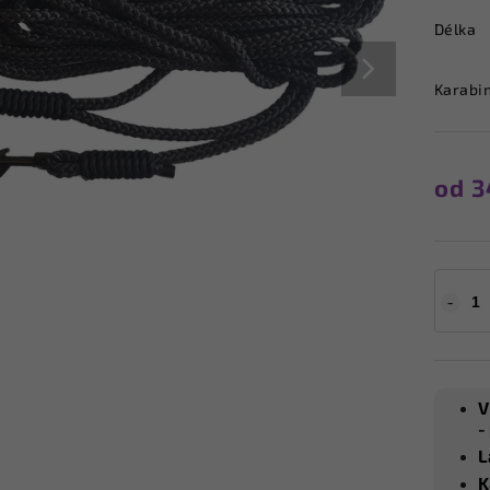
Délka
Karabi
od
3
V
-
L
K