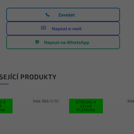
📞
Zavolat
✉️
Napsat e-mail
💬
Napsat na WhatsApp
SEJÍCÍ PRODUKTY
Kód:
741/75
K
DNÍ A
STŘEDNÍ A
LKÁ
VELKÁ
MENA
PLEMENA