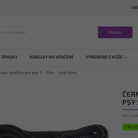
OB
Hledat
OPASKY
KABELKY NA VENČENÍ
VYROBENO Z KŮŽE
vací vodítko pro psy 5 - 15m / lano 6mm
ČER
PSY 
Kód:
Zvol
PRO V