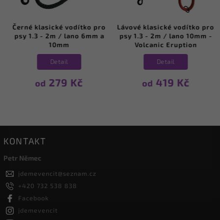
Černé klasické vodítko pro
Lávové klasické vodítko pro
psy 1.3 - 2m / lano 6mm a
psy 1.3 - 2m / lano 10mm -
10mm
Volcanic Eruption
Detail
Detail
279 Kč
419 Kč
od
od
KONTAKT
Petr Němec
jdemevencit
@
seznam.cz
+420 732 538 838
Facebook
jdemevencit