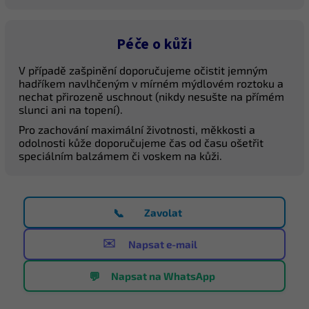
Péče o kůži
V případě zašpinění doporučujeme očistit jemným
hadříkem navlhčeným v mírném mýdlovém roztoku a
nechat přirozeně uschnout (nikdy nesušte na přímém
slunci ani na topení).
Pro zachování maximální životnosti, měkkosti a
odolnosti kůže doporučujeme čas od času ošetřit
speciálním balzámem či voskem na kůži.
📞
Zavolat
✉️
Napsat e-mail
💬
Napsat na WhatsApp