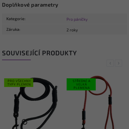
Doplňkové parametry
Kategorie
:
Pro páníčky
Záruka
:
2 roky
SOUVISEJÍCÍ PRODUKTY
Previous
Next
PRO VŠECHNY
STŘEDNÍ A
TYPY PLEMEN
VELKÁ
PLEMENA