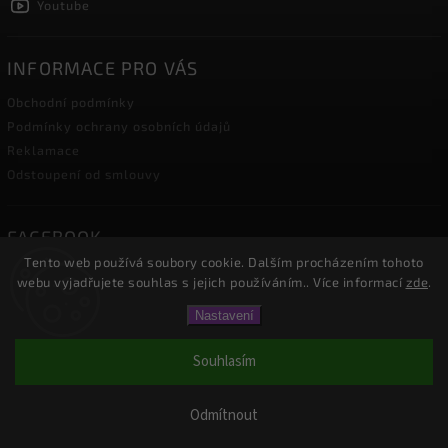
Youtube
INFORMACE PRO VÁS
Obchodní podmínky
Podmínky ochrany osobních údajů
Reklamace
Odstoupení od smlouvy
FACEBOOK
Tento web používá soubory cookie. Dalším procházením tohoto
webu vyjadřujete souhlas s jejich používáním.. Více informací
zde
.
Nastavení
Copyright 2026
JDEME VENČIT.cz
. Všechna práva vyhrazena.
Upravit nastavení cookies
Souhlasím
Vytvořil
Shoptet
| Design
Shoptak.cz.
Odmítnout