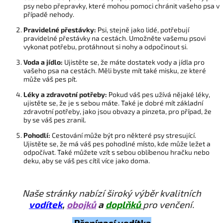
psy nebo přepravky, které mohou pomoci chránit vašeho psa v
případě nehody.
Pravidelné přestávky:
Psi, stejně jako lidé, potřebují
pravidelné přestávky na cestách. Umožněte vašemu psovi
vykonat potřebu, protáhnout si nohy a odpočinout si.
Voda a jídlo:
Ujistěte se, že máte dostatek vody a jídla pro
vašeho psa na cestách. Měli byste mít také misku, ze které
může váš pes pít.
Léky a zdravotní potřeby:
Pokud váš pes užívá nějaké léky,
ujistěte se, že je s sebou máte. Také je dobré mít základní
zdravotní potřeby, jako jsou obvazy a pinzeta, pro případ, že
by se váš pes zranil.
Pohodlí:
Cestování může být pro některé psy stresující.
Ujistěte se, že má váš pes pohodlné místo, kde může ležet a
odpočívat. Také můžete vzít s sebou oblíbenou hračku nebo
deku, aby se váš pes cítil více jako doma.
Naše stránky nabízí široký výběr kvalitních
vodítek
,
obojků
a
doplňků
pro venčení.
Přepínací vodítka