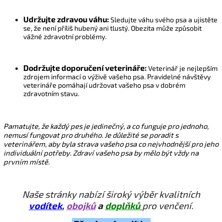
Udržujte zdr
avou váhu:
Sledujte váhu svého psa a ujistěte
se, že není příliš hubený ani tlustý. Obezita může způsobit
vážné zdravotní problémy.
Dodržujte doporučení veterináře:
Veterinář je nejlepším
zdrojem informací o výživě vašeho psa. Pravidelné návštěvy
veterináře pomáhají udržovat
vašeho
psa v dobrém
zdravotním stavu.
Pamatujte, že každý pes je jedinečný, a co funguje pro jednoho,
nemusí fungovat pro druhého. Je důležité se poradit s
veterinářem, aby byla strava vašeho psa co nejvhodnější pro jeho
individuální potřeby. Zdraví vašeho psa by mělo být vždy na
prvním místě.
Naše stránky nabízí široký výběr kvalitních
vodítek
,
obojků
a
doplňků
pro venčení.