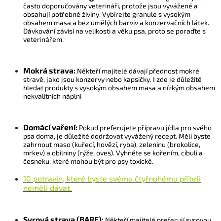
často doporučovány veterináři, protože jsou vyvážené a
obsahují potřebné živiny. Vybírejte granule s vysokým
obsahem masa a bez umělých barviv a konzervačních látek.
Dávkování závisí na velikosti a věku psa, proto se poraďte s
veterinářem.
Mokrá strava:
Někteří majitelé dávají přednost mokré
stravě, jako jsou konzervy nebo kapsičky. I zde je důležité
hledat produkty s vysokým obsahem masa a nízkým obsahem
nekvalitních náplní
Domácí vaření:
Pokud preferujete přípravu jídla pro svého
psa doma, je důležité dodržovat vyvážený recept. Měli byste
zahrnout maso (kuřecí, hovězí, ryba), zeleninu (brokolice,
mrkev) a obilniny (rýže, oves). Vyhněte se kořením, cibuli a
česneku, které mohou být pro psy toxické.
10 potravin, které byste svému čtyřnohému příteli
neměli dávat.
Syrová strava (
BARF
):
Někteří majitelé preferují syrovou