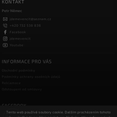
KONTAKT
Petr Němec
jdemevencit
@
seznam.cz
+420 732 538 838
Facebook
jdemevencit
Youtube
INFORMACE PRO VÁS
Obchodní podmínky
Podmínky ochrany osobních údajů
Reklamace
Odstoupení od smlouvy
FACEBOOK
Tento web používá soubory cookie. Dalším procházením tohoto