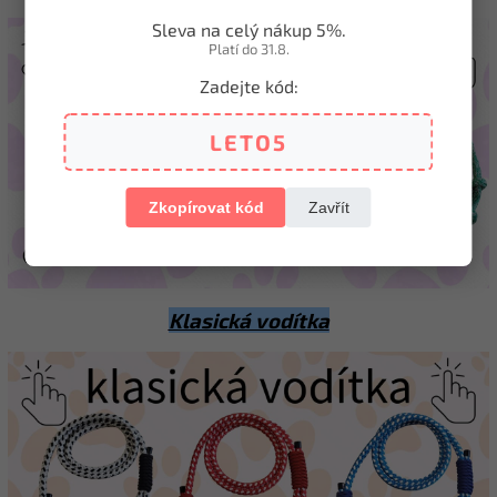
Sleva na celý nákup 5%.
Platí do 31.8.
Zadejte kód:
LETO5
Zkopírovat kód
Zavřít
Klasická vodítka