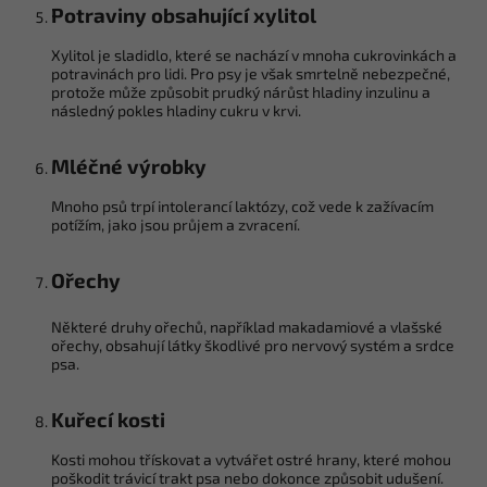
Potraviny obsahující xylitol
Xylitol je sladidlo, které se nachází v mnoha cukrovinkách a
potravinách pro lidi. Pro psy je však smrtelně nebezpečné,
protože může způsobit prudký nárůst hladiny inzulinu a
následný pokles hladiny cukru v krvi.
Mléčné výrobky
Mnoho psů trpí intolerancí laktózy, což vede k zažívacím
potížím, jako jsou průjem a zvracení.
Ořechy
Některé druhy ořechů, například makadamiové a vlašské
ořechy, obsahují látky škodlivé pro nervový systém a srdce
psa.
Kuřecí kosti
Kosti mohou třískovat a vytvářet ostré hrany, které mohou
poškodit trávicí trakt psa nebo dokonce způsobit udušení.