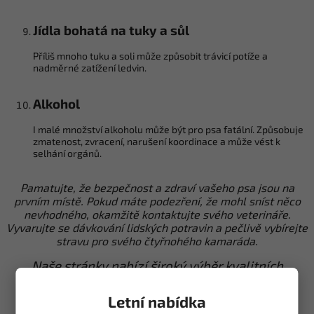
Jídla bohatá na tuky a sůl
Příliš mnoho tuku a soli může způsobit trávicí potíže a
nadměrné zatížení ledvin.
Alkohol
I malé množství alkoholu může být pro psa fatální. Způsobuje
zmatenost, zvracení, narušení koordinace a může vést k
selhání orgánů.
Pamatujte, že bezpečnost a zdraví vašeho psa jsou na
prvním místě. Pokud máte podezření, že mohl sníst něco
nevhodného, okamžitě kontaktujte svého veterináře.
Vyvarujte se dávkování lidských potravin a pečlivě vybírejte
stravu pro svého čtyřnohého kamaráda.
Naše stránky nabízí široký výběr kvalitních
vodítek
,
obojků
a
doplňků
pro venčení.
Letní nabídka
Přepínací vodítka