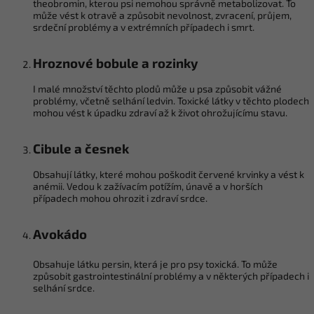
theobromin, kterou psi nemohou správně metabolizovat. To
může vést k otravě a způsobit nevolnost, zvracení, průjem,
srdeční problémy a v extrémních případech i smrt.
Hroznové bobule a rozinky
I malé množství těchto plodů může u psa způsobit vážné
problémy, včetně selhání ledvin. Toxické látky v těchto plodech
mohou vést k úpadku zdraví až k život ohrožujícímu stavu.
Cibule a česnek
Obsahují látky, které mohou poškodit červené krvinky a vést k
anémii. Vedou k zažívacím potížím, únavě a v horších
případech mohou ohrozit i zdraví srdce.
Avokádo
Obsahuje látku persin, která je pro psy toxická. To může
způsobit gastrointestinální problémy a v některých případech i
selhání srdce.