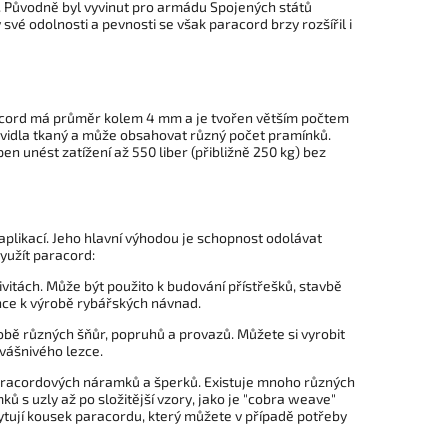
ly. Původně byl vyvinut pro armádu Spojených států
vé odolnosti a pevnosti se však paracord brzy rozšířil i
racord má průměr kolem 4 mm a je tvořen větším počtem
ravidla tkaný a může obsahovat různý počet pramínků.
n unést zatížení až 550 liber (přibližně 250 kg) bez
aplikací. Jeho hlavní výhodou je schopnost odolávat
yužít paracord:
tivitách. Může být použito k budování přístřešků, stavbě
nce k výrobě rybářských návnad.
robě různých šňůr, popruhů a provazů. Můžete si vyrobit
 vášnivého lezce.
 paracordových náramků a šperků. Existuje mnoho různých
ů s uzly až po složitější vzory, jako je "cobra weave"
ytují kousek paracordu, který můžete v případě potřeby