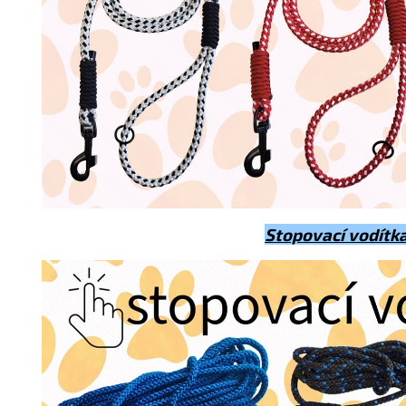
LETO5
Zkopírovat kód
Zavřít
Stopovací vodítk