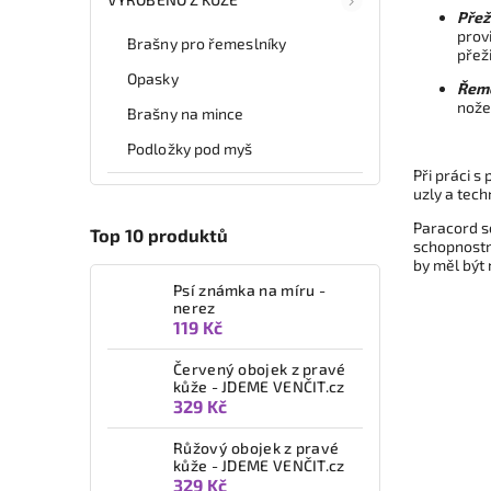
Přež
prov
Brašny pro řemeslníky
přeži
Opasky
Řeme
nože
Brašny na mince
Podložky pod myš
Při práci s
uzly a tech
Paracord se
Top 10 produktů
schopnostmi
by měl být 
Psí známka na míru -
nerez
119 Kč
Červený obojek z pravé
kůže - JDEME VENČIT.cz
329 Kč
Růžový obojek z pravé
kůže - JDEME VENČIT.cz
329 Kč