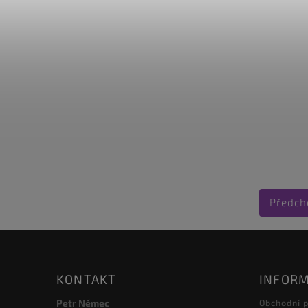
Předch
KONTAKT
INFORM
Petr Němec
Obchodní 