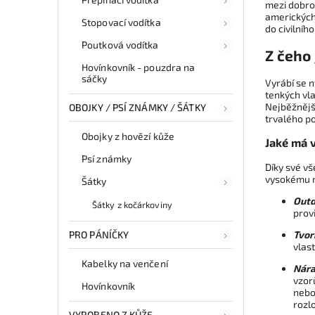
mezi dobrod
amerických 
Stopovací vodítka
do civilního
Poutková vodítka
Z čeho
Hovínkovník - pouzdra na
sáčky
Vyrábí se 
tenkých vl
Nejběžnější
OBOJKY / PSÍ ZNÁMKY / ŠÁTKY
trvalého p
Obojky z hovězí kůže
Jaké má 
Psí známky
Díky své vš
vysokému n
Šátky
Outd
Šátky z kočárkoviny
prov
Tvor
PRO PÁNÍČKY
vlas
Kabelky na venčení
Nára
vzor
Hovínkovník
nebo
rozlo
VYROBENO Z KŮŽE