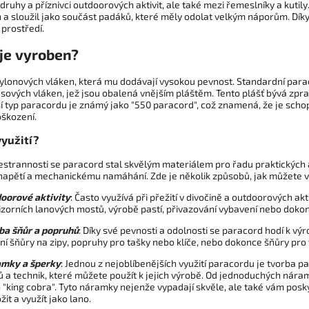
ruhy a příznivci outdoorových aktivit, ale také mezi řemeslníky a kuti
a sloužil jako součást padáků, které měly odolat velkým náporům. Díky s
 prostředí.
 je vyroben?
nylonových vláken, která mu dodávají vysokou pevnost. Standardní pa
asových vláken, jež jsou obalená vnějším pláštěm. Tento plášť bývá zp
 typ paracordu je známý jako "550 paracord", což znamená, že je schope
oškození.
využití?
estrannosti se paracord stal skvělým materiálem pro řadu praktických 
apětí a mechanickému namáhání. Zde je několik způsobů, jak můžete v
oorové aktivity
: Často využívá při přežití v divočině a outdoorových ak
izorních lanových mostů, výrobě pastí, přivazování vybavení nebo doko
ba šňůr a popruhů
: Díky své pevnosti a odolnosti se paracord hodí k vý
tní šňůry na zipy, popruhy pro tašky nebo klíče, nebo dokonce šňůry pro
mky a šperky
: Jednou z nejoblíbenějších využití paracordu je tvorba
ů a technik, které můžete použít k jejich výrobě. Od jednoduchých náramk
 "king cobra". Tyto náramky nejenže vypadají skvěle, ale také vám posk
žit a využít jako lano.