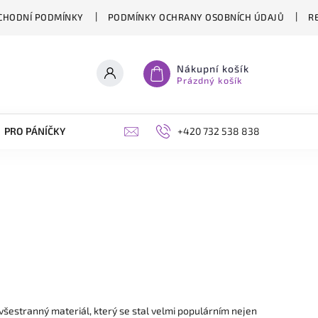
CHODNÍ PODMÍNKY
PODMÍNKY OCHRANY OSOBNÍCH ÚDAJŮ
R
Nákupní košík
Prázdný košík
PRO PÁNÍČKY
OPLÁŠTĚNÍ PERGOL NA MÍRU
+420 732 538 838
BLOG
všestranný materiál, který se stal velmi populárním nejen