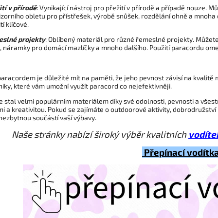
ití v přírodě
: Vynikající nástroj pro přežití v přírodě a případě nouze. M
izorního obletu pro přístřešek, výrobě snůšek, rozdělání ohně a mnoha 
tí klíčové.
slné projekty
: Oblíbený materiál pro různé řemeslné projekty. Můžete s
, náramky pro domácí mazlíčky a mnoho dalšího. Použití paracordu omez
 paracordem je důležité mít na paměti, že jeho pevnost závisí na kvalitě
niky, které vám umožní využít paracord co nejefektivněji.
 stal velmi populárním materiálem díky své odolnosti, pevnosti a všest
 a kreativitou. Pokud se zajímáte o outdoorové aktivity, dobrodružstv
nezbytnou součástí vaší výbavy.
Naše stránky nabízí široký výběr kvalitních
vodíte
Přepínací vodítk