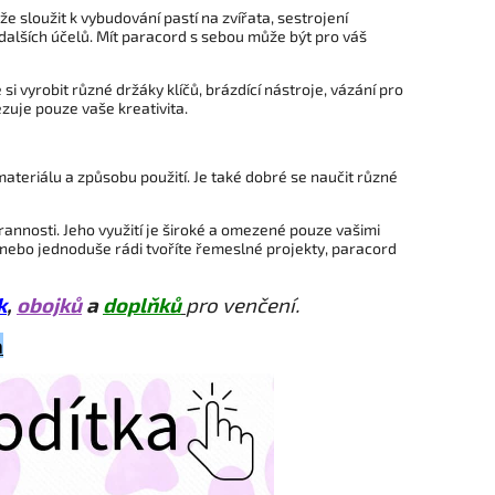
ůže sloužit k vybudování pastí na zvířata, sestrojení
dalších účelů. Mít paracord s sebou může být pro váš
i vyrobit různé držáky klíčů, brázdící nástroje, vázání pro
uje pouze vaše kreativita.
 materiálu a způsobu použití. Je také dobré se naučit různé
rannosti. Jeho využití je široké a omezené pouze vašimi
í nebo jednoduše rádi tvoříte řemeslné projekty, paracord
k
,
obojků
a
doplňků
pro venčení.
a