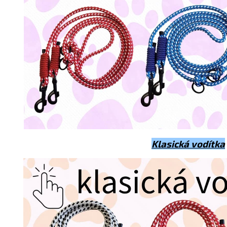
Klasická vodítka
Letní nabídka
Sleva na celý nákup 5%.
Platí do 31.8.
Zadejte kód: