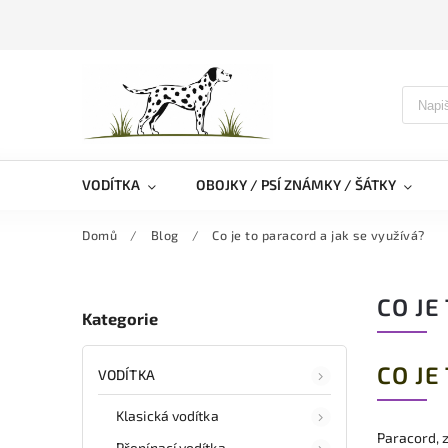
VODÍTKA
OBOJKY / PSÍ ZNÁMKY / ŠÁTKY
Domů
/
Blog
/
Co je to paracord a jak se využívá?
CO JE
Kategorie
CO JE
VODÍTKA
Klasická vodítka
Paracord, z
Přepínací vodítka