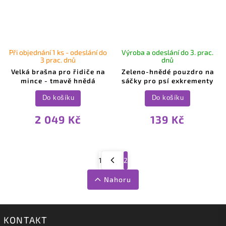
Při objednání 1 ks - odeslání do
Výroba a odeslání do 3. prac.
3 prac. dnů
dnů
Velká brašna pro řidiče na
Zeleno-hnědé pouzdro na
mince - tmavě hnědá
sáčky pro psí exkrementy
Do košíku
Do košíku
2 049 Kč
139 Kč
1
2
Nahoru
KONTAKT