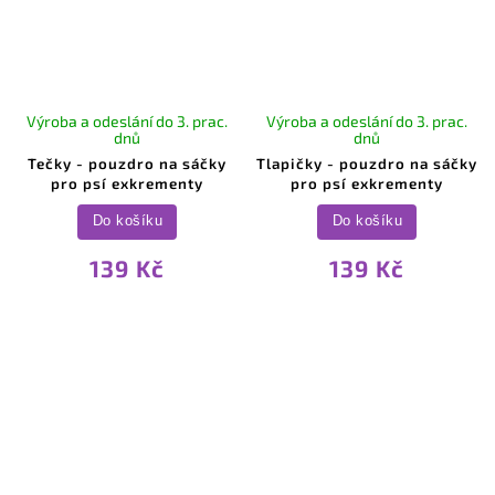
Sleva na celý nákup 5%.
Platí do 31.8.
Zadejte kód:
Výroba a odeslání do 3. prac.
Výroba a odeslání do 3. prac.
LETO5
dnů
dnů
Tečky - pouzdro na sáčky
Tlapičky - pouzdro na sáčky
pro psí exkrementy
pro psí exkrementy
Zkopírovat kód
Zavřít
Do košíku
Do košíku
139 Kč
139 Kč