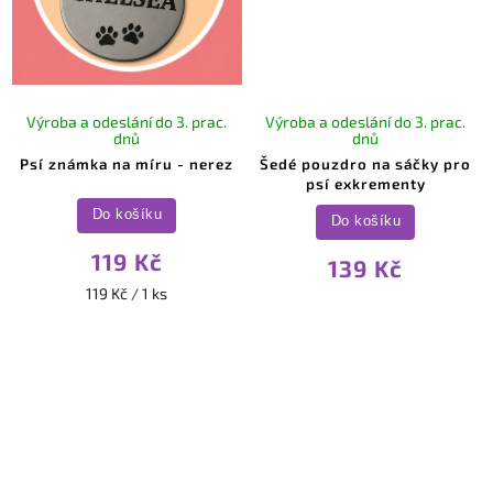
Výroba a odeslání do 3. prac.
Výroba a odeslání do 3. prac.
dnů
dnů
Psí známka na míru - nerez
Šedé pouzdro na sáčky pro
psí exkrementy
Do košíku
Do košíku
119 Kč
139 Kč
119 Kč / 1 ks
Letní nabídka