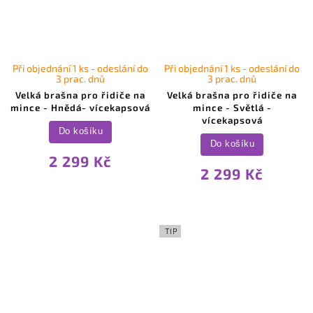
Při objednání 1 ks - odeslání do
Při objednání 1 ks - odeslání do
3 prac. dnů
3 prac. dnů
Velká brašna pro řidiče na
Velká brašna pro řidiče na
mince - Hnědá- vícekapsová
mince - Světlá -
vícekapsová
Do košíku
Do košíku
2 299 Kč
2 299 Kč
TIP