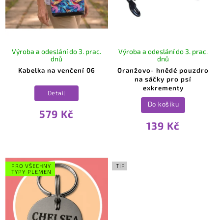
Výroba a odeslání do 3. prac.
Výroba a odeslání do 3. prac.
dnů
dnů
Kabelka na venčení 06
Oranžovo- hnědé pouzdro
na sáčky pro psí
exkrementy
Detail
Do košíku
579 Kč
139 Kč
PRO VŠECHNY
TIP
TYPY PLEMEN