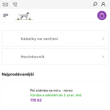
Hledat
Kabelky na venčení
Hovínkovník
Nejprodávanější
Psí známka na míru - nerez
Výroba a odeslání do 3. prac. dnů
119 Kč