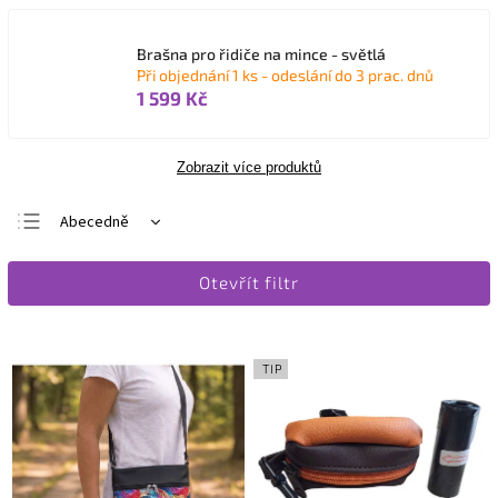
Brašna pro řidiče na mince - světlá
Při objednání 1 ks - odeslání do 3 prac. dnů
1 599 Kč
Zobrazit více produktů
Abecedně
Nejlevnější
Otevřít filtr
Nejdražší
Nejprodávanější
TIP