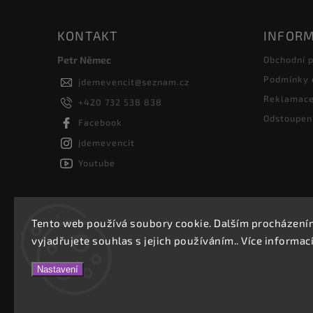
KONTAKT
INFORM
Petr Němec
Obchodní 
Podmínky 
jdemevencit
@
seznam.cz
Reklamac
+420 732 538 838
Odstoupen
Facebook
jdemevencit
Youtube
Tento web používá soubory cookie. Dalším procházen
vyjadřujete souhlas s jejich používáním.. Více informac
Nastavení