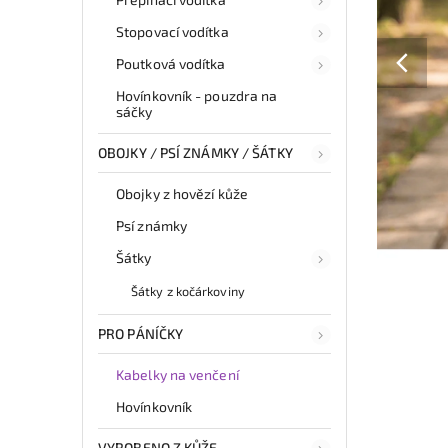
Stopovací vodítka
Poutková vodítka
Hovínkovník - pouzdra na
sáčky
OBOJKY / PSÍ ZNÁMKY / ŠÁTKY
Obojky z hovězí kůže
Psí známky
Šátky
Šátky z kočárkoviny
PRO PÁNÍČKY
Kabelky na venčení
Hovínkovník
VYROBENO Z KŮŽE