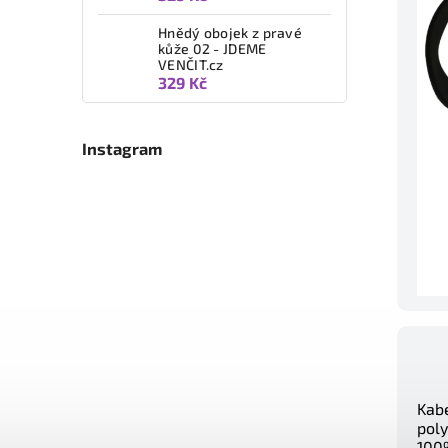
Hnědý obojek z pravé
kůže 02 - JDEME
VENČIT.cz
329 Kč
Instagram
Kabe
poly
100%