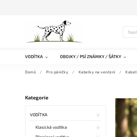
VODÍTKA
OBOJKY / PSÍ ZNÁMKY / ŠÁTKY
Domů
/
Pro páníčky
/
Kabelky na venčení
/
Kabel
Kategorie
VODÍTKA
Klasická vodítka
Přepínací vodítka