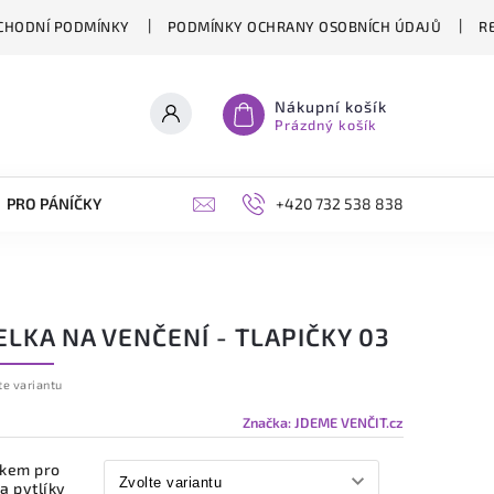
CHODNÍ PODMÍNKY
PODMÍNKY OCHRANY OSOBNÍCH ÚDAJŮ
R
Nákupní košík
Prázdný košík
PRO PÁNÍČKY
OPLÁŠTĚNÍ PERGOL NA MÍRU
+420 732 538 838
BLOG
LKA NA VENČENÍ - TLAPIČKY 03
te variantu
Značka:
JDEME VENČIT.cz
žkem pro
a pytlíky