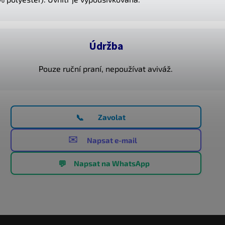
Údržba
Pouze ruční praní, nepoužívat aviváž.
📞
Zavolat
✉️
Napsat e-mail
💬
Napsat na WhatsApp