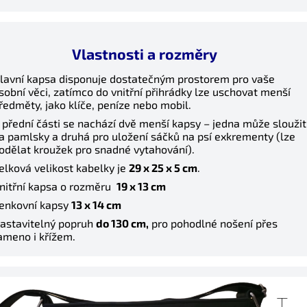
Vlastnosti a rozměry
lavní kapsa disponuje dostatečným prostorem pro vaše
Letní nabídka
sobní věci, zatímco do vnitřní přihrádky lze uschovat menší
ředměty, jako klíče, peníze nebo mobil.
Sleva na celý nákup 5%.
 přední části se nachází dvě menší kapsy – jedna může sloužit
Platí do 31.8.
a pamlsky a druhá pro uložení sáčků na psí exkrementy (lze
odělat kroužek pro snadné vytahování).
Zadejte kód:
elková velikost kabelky je
29 x 25 x 5 cm
.
nitřní kapsa o rozměru
19 x 13 cm
LETO5
enkovní kapsy
13 x 14 cm
astavitelný popruh
do 130 cm,
pro pohodlné nošení přes
Zkopírovat kód
Zavřít
ameno i křížem.