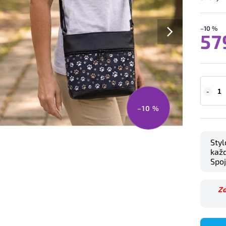
–10 %
57
–10 %
Styl
každ
Spoj
Zo