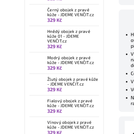
Černý obojek z pravé
kůže - JDEME VENČIT.cz
329 Kč
Hnědý obojek z pravé
H
kůže 01 - JDEME
o
VENČIT.cz
p
329 Kč
V
Modrý obojek z pravé
n
kůže - JDEME VENČIT.cz
d
329 Kč
C
Žlutý obojek z pravé kůže
V
- JDEME VENČIT.cz
329 Kč
V
N
Fialový obojek z pravé
r
kůže - JDEME VENČIT.cz
329 Kč
Vínový obojek z pravé
kůže - JDEME VENČIT.cz
329 Kč