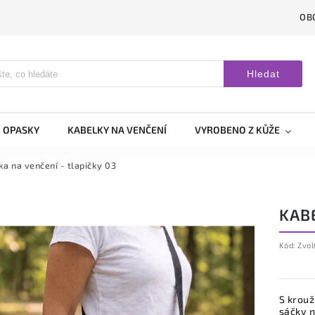
OB
Hledat
OPASKY
KABELKY NA VENČENÍ
VYROBENO Z KŮŽE
ka na venčení - tlapičky 03
KABE
Kód:
Zvol
S krou
sáčky n