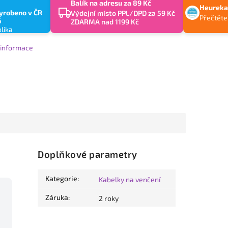
Balík na adresu za 89 Kč
Heureka
yrobeno v ČR
Výdejní místo PPL/DPD za 59 Kč
Přečtěte
ZDARMA nad 1199 Kč
í informace
Doplňkové parametry
Kategorie
:
Kabelky na venčení
Záruka
:
2 roky