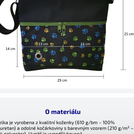
O materiálu
lka je vyrobena z kvalitní koženky (610 g/bm – 100%
uretan) a odolné kočárkoviny s barevným vzorem (210 g/m² –
 polyester). Uvnitř je vypodšívkovaná.