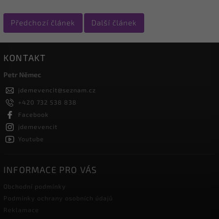
Předchozí článek
Další článek
KONTAKT
Petr Němec
jdemevencit
@
seznam.cz
+420 732 538 838
Facebook
jdemevencit
Youtube
INFORMACE PRO VÁS
Obchodní podmínky
Podmínky ochrany osobních údajů
Reklamace