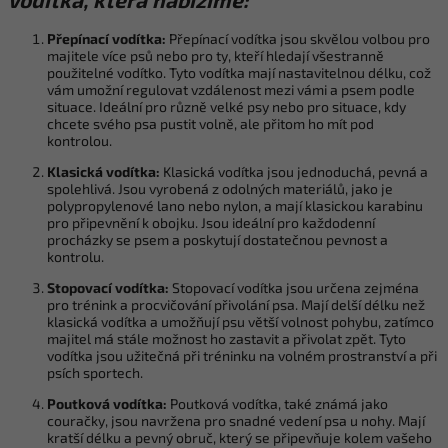
Přepínací vodítka:
Přepínací vodítka jsou skvělou volbou pro
majitele více psů nebo pro ty, kteří hledají všestranně
použitelné vodítko. Tyto vodítka mají nastavitelnou délku, což
vám umožní regulovat vzdálenost mezi vámi a psem podle
situace. Ideální pro různě velké psy nebo pro situace, kdy
chcete svého psa pustit volně, ale přitom ho mít pod
kontrolou.
Klasická vodítka:
Klasická vodítka jsou jednoduchá, pevná a
spolehlivá. Jsou vyrobená z odolných materiálů, jako je
polypropylenové lano nebo nylon, a mají klasickou karabinu
pro připevnění k obojku. Jsou ideální pro každodenní
procházky se psem a poskytují dostatečnou pevnost a
kontrolu.
Stopovací vodítka:
Stopovací vodítka jsou určena zejména
pro trénink a procvičování přivolání psa. Mají delší délku než
klasická vodítka a umožňují psu větší volnost pohybu, zatímco
majitel má stále možnost ho zastavit a přivolat zpět. Tyto
vodítka jsou užitečná při tréninku na volném prostranství a při
psích sportech.
Poutková vodítka:
Poutková vodítka, také známá jako
couračky, jsou navržena pro snadné vedení psa u nohy. Mají
kratší délku a pevný obruč, který se připevňuje kolem vašeho