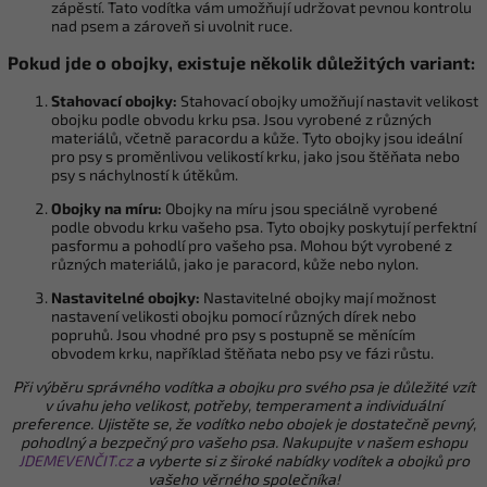
zápěstí. Tato vodítka vám umožňují udržovat pevnou kontrolu
nad psem a zároveň si uvolnit ruce.
Pokud jde o obojky, existuje několik důležitých variant:
Stahovací obojky:
Stahovací obojky umožňují nastavit velikost
obojku podle obvodu krku psa. Jsou vyrobené z různých
materiálů, včetně paracordu a kůže. Tyto obojky jsou ideální
pro psy s proměnlivou velikostí krku, jako jsou štěňata nebo
psy s náchylností k útěkům.
Obojky na míru:
Obojky na míru jsou speciálně vyrobené
podle obvodu krku vašeho psa. Tyto obojky poskytují perfektní
pasformu a pohodlí pro vašeho psa. Mohou být vyrobené z
různých materiálů, jako je paracord, kůže nebo nylon.
Nastavitelné obojky:
Nastavitelné obojky mají možnost
nastavení velikosti obojku pomocí různých dírek nebo
popruhů. Jsou vhodné pro psy s postupně se měnícím
obvodem krku, například štěňata nebo psy ve fázi růstu.
Při výběru správného vodítka a obojku pro svého psa je důležité vzít
v úvahu jeho velikost, potřeby, temperament a individuální
preference. Ujistěte se, že vodítko nebo obojek je dostatečně pevný,
pohodlný a bezpečný pro vašeho psa. Nakupujte v našem eshopu
JDEMEVENČIT.cz
a vyberte si z široké nabídky vodítek a obojků pro
vašeho věrného společníka!