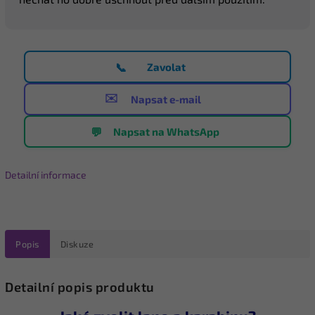
📞
Zavolat
✉️
Napsat e-mail
💬
Napsat na WhatsApp
Detailní informace
Popis
Diskuze
Detailní popis produktu