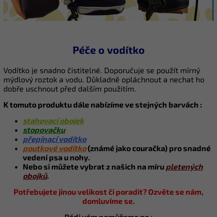
Péče o vodítko
Vodítko je snadno čistitelné. Doporučuje se použít mírný
mýdlový roztok a vodu. Důkladně opláchnout a nechat ho
dobře uschnout před dalším použitím.
K tomuto produktu dále nabízíme ve stejných barvách :
stahovací obojek
stopovačku
přepínací vodítko
poutkové vodítko
(známé jako couračka) pro snadné
vedení psa u nohy.
Nebo si můžete vybrat z našich na míru
pletených
obojků
.
Potřebujete jinou velikost či poradit? Ozvěte se nám,
domluvíme se.
Rádi vám pomůžeme na :