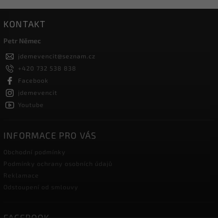
KONTAKT
Petr Němec
jdemevencit
@
seznam.cz
+420 732 538 838
Facebook
jdemevencit
Youtube
INFORMACE PRO VÁS
Obchodní podmínky
Podmínky ochrany osobních údajů
Reklamace
Odstoupení od smlouvy
FACEBOOK