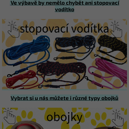
Ve výbavě by nemělo chybět ani stopovací
vodítko
Vybrat si u nás můžete i různé typy obojků