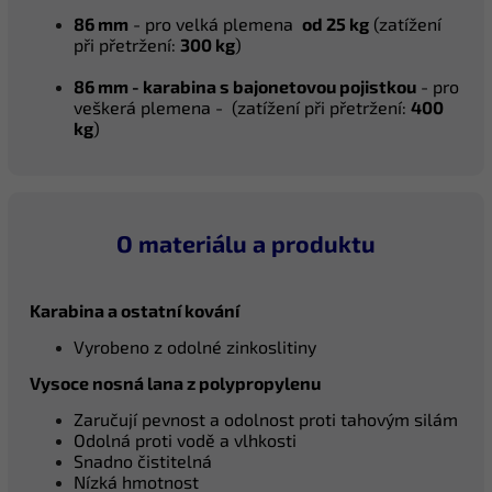
86 mm
- pro velká plemena
od 25 kg
(z
atížení
při přetržení:
300 kg
)
86 mm -
karabina s bajonetovou pojistkou
- pro
veškerá plemena - (zatížení při přetržení:
4
00
kg
)
O materiálu a produktu
Karabina a ostatní kování
Vyrobeno z odolné zinkoslitiny
Vysoce nosná lana z polypropylenu
Zaručují pevnost a odolnost proti tahovým silám
Odolná proti vodě a vlhkosti
Snadno čistitelná
Nízká hmotnost