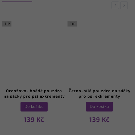
Previous
Next
TIP
TIP
Oranžovo- hnědé pouzdro
Černo-bílé pouzdro na sáčky
na sáčky pro psí exkrementy
pro psí exkrementy
Do košíku
Do košíku
139 Kč
139 Kč