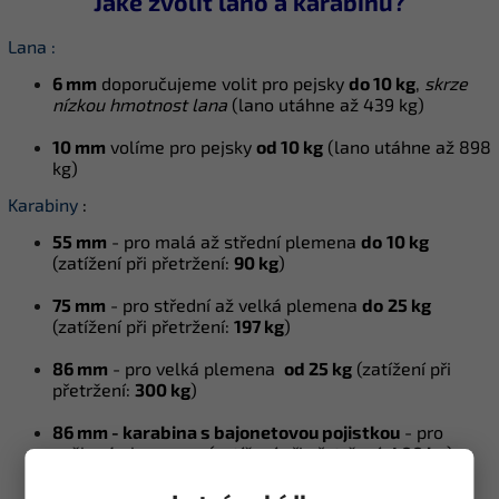
Jaké zvolit lano a karabinu?
Lana :
6 mm
doporučujeme volit pro pejsky
do 10 kg
,
skrze
nízkou hmotnost lana
(lano utáhne až 439 kg)
10 mm
volíme pro pejsky
od 10 kg
(lano utáhne až 898
kg)
Karabiny
:
55 mm
- pro malá až střední plemena
do
10 kg
(z
atížení při přetržení:
90 kg
)
75 mm
- pro střední až velká plemena
do
25 kg
(z
atížení při přetržení:
197 kg
)
86 mm
- pro velká plemena
od 25 kg
(z
atížení při
přetržení:
300 kg
)
86 mm -
karabina s bajonetovou pojistkou
- pro
veškerá plemena - (zatížení při přetržení:
4
00 kg
)