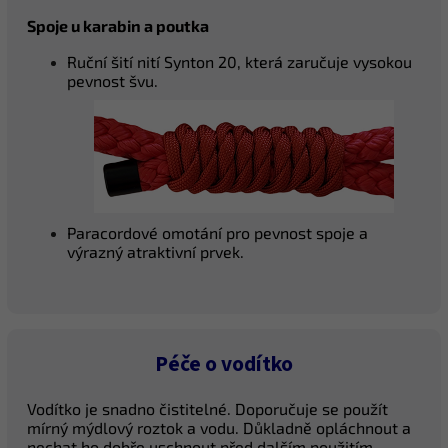
Spoje u karabin a poutka
Ruční šití nití Synton 20, která zaručuje vysokou
pevnost švu.
Paracordové omotání pro pevnost spoje a
výrazný atraktivní prvek.
Péče o vodítko
Vodítko je snadno čistitelné. Doporučuje se použít
mírný mýdlový roztok a vodu. Důkladně opláchnout a
nechat ho dobře uschnout před dalším použitím.