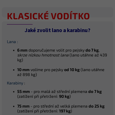
KLASICKÉ VODÍTKO
Jaké zvolit lano a karabinu?
Lana :
6 mm
doporučujeme volit pro pejsky
do 7 kg
,
skrze nízkou hmotnost lana
(lano utáhne až 439
kg)
10 mm
volíme pro pejsky
od 10 kg
(lano utáhne
až 898 kg)
Karabiny
:
55 mm
- pro malá až střední plemena
do
7 kg
(z
atížení při přetržení:
90 kg
)
75 mm
- pro střední až velká plemena
do
25 kg
(z
atížení při přetržení:
197 kg
)