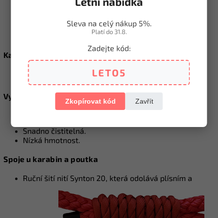
Letní nabídka
Sleva na celý nákup 5%.
O materiálu a produktu jako takovém
Platí do 31.8.
Zadejte kód:
Karabina a ostatní kování
Vyrobená z odolné zinkoslitiny - více o zinkoslitině v
LETO5
našem
článku
.
Vysoce nosná lana z polypropylenu
Zkopírovat kód
Zavřít
Zaručují pevnost a odolnost proti tahovým silám.
Odolná proti vodě a vlhkosti (nesají vodu)
.
Snadno čistitelná.
Nízká hmotnost.
Spoje u karabin a poutka
Ruční šití nití Synton 20, která odolává plísním a