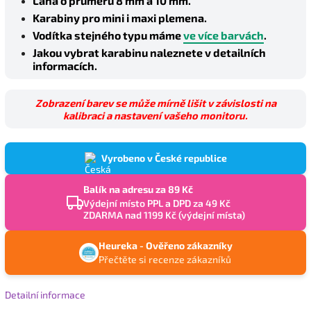
Lana o průměru 8 mm a 10 mm.
Karabiny pro mini i maxi plemena.
Vodítka stejného typu máme
ve více barvách
.
Jakou vybrat karabinu naleznete v detailních
informacích.
Zobrazení barev se může mírně lišit v závislosti na
kalibraci a nastavení vašeho monitoru.
Vyrobeno v České republice
Balík na adresu za 89 Kč
Výdejní místo PPL a DPD za 49 Kč
ZDARMA nad 1199 Kč (výdejní místa)
Heureka - Ověřeno zákazníky
Přečtěte si recenze zákazníků
Detailní informace