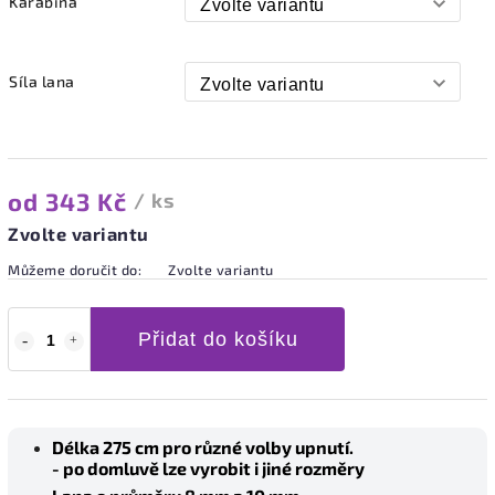
Karabina
Síla lana
od
343 Kč
/ ks
Zvolte variantu
Můžeme doručit do:
Zvolte variantu
Přidat do košíku
Délka 275 cm pro různé volby upnutí.
- po domluvě lze vyrobit i jiné rozměry