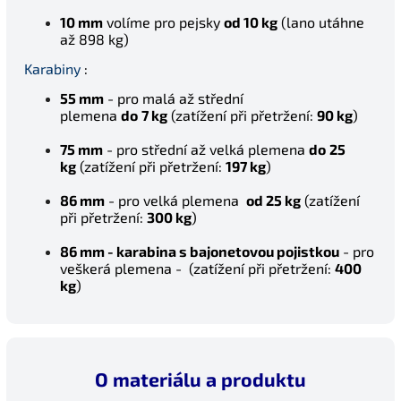
10 mm
volíme pro pejsky
od 10 kg
(lano utáhne
až 898 kg)
Karabiny
:
Letní nabídka
55 mm
- pro malá až střední
plemena
do
7 kg
(z
atížení při přetržení:
90 kg
)
Sleva na celý nákup 5%.
Platí do 31.8.
75 mm
- pro střední až velká plemena
do
25
kg
(z
atížení při přetržení:
197 kg
)
Zadejte kód:
86 mm
- pro velká plemena
od 25 kg
(z
atížení
při přetržení:
300 kg
)
LETO5
86 mm -
karabina s bajonetovou pojistkou
- pro
veškerá plemena - (zatížení při přetržení:
4
00
Zkopírovat kód
Zavřít
kg
)
O materiálu a produktu