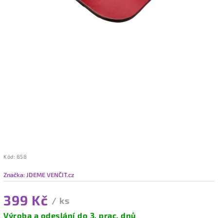
Kód:
858
Značka:
JDEME VENČIT.cz
399 Kč
/ ks
Výroba a odeslání do 3. prac. dnů