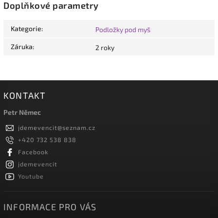
Doplňkové parametry
Kategorie
:
Podložky pod myš
Záruka
:
2 roky
KONTAKT
Petr Němec
jdemevencit
@
seznam.cz
+420 732 538 838
Facebook
jdemevencit
Youtube
INFORMACE PRO VÁS