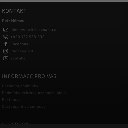
KONTAKT
Petr Němec
jdemevencit
@
seznam.cz
+420 732 538 838
Facebook
jdemevencit
Youtube
INFORMACE PRO VÁS
Obchodní podmínky
Podmínky ochrany osobních údajů
Reklamace
Odstoupení od smlouvy
FACEBOOK