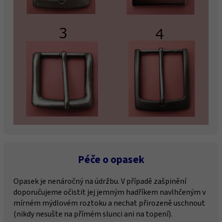
Péče o opasek
Opasek je nenáročný na údržbu. V případě zašpinění
doporučujeme očistit jej jemným hadříkem navlhčeným v
mírném mýdlovém roztoku a nechat přirozeně uschnout
(nikdy nesušte na přímém slunci ani na topení).