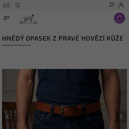
Hledat
HNĚDÝ OPASEK Z PRAVÉ HOVĚZÍ KŮŽE