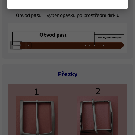
výšce poutek), případně přes sukni.
Obvod pasu = výběr opasku po prostřední dírku.
Přezky