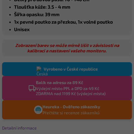
Tloušťka kůže: 3.5 - 4 mm
Šířka opasku: 39 mm
1x pevné poutko za přezkou, 1x volné poutko
Unisex
Zobrazení barev se může mírně lišit v závislosti na
kalibraci a nastavení vašeho monitoru.
Vyrobeno v České republice
Balík na adresu za 89 Kč
Výdejní místo PPL a DPD za 49 Kč
ZDARMA nad 1199 Kč (výdejní místa)
Heureka - Ověřeno zákazníky
Přečtěte si recenze zákazníků
Detailní informace