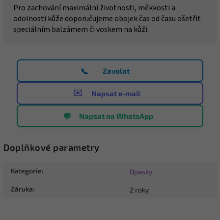
Pro zachování maximální životnosti, měkkosti a
odolnosti kůže doporučujeme obojek čas od času ošetřit
speciálním balzámem či voskem na kůži.
📞
Zavolat
✉️
Napsat e-mail
💬
Napsat na WhatsApp
Doplňkové parametry
Kategorie
:
Opasky
Záruka
:
2 roky