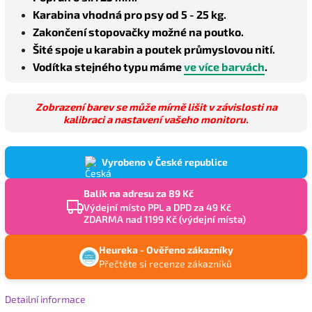
Karabina vhodná pro psy od 5 - 25 kg.
Zakončení stopovačky možné na poutko.
Šité spoje u karabin a poutek průmyslovou nití.
Vodítka stejného typu máme
ve více barvách
.
Zobrazení barev se může mírně lišit v závislosti na
kalibraci a nastavení vašeho monitoru.
Vyrobeno v České republice
Balík na adresu za 89 Kč
Výdejní místo PPL a DPD za 49 Kč
ZDARMA nad 1199 Kč (výdejní místa)
Heureka - Ověřeno zákazníky
Přečtěte si recenze zákazníků
Detailní informace