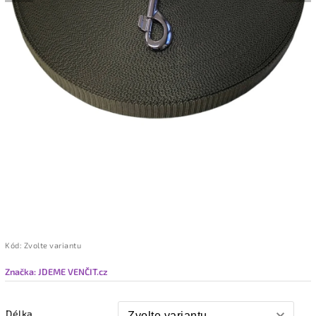
Kód:
Zvolte variantu
Značka:
JDEME VENČIT.cz
Délka