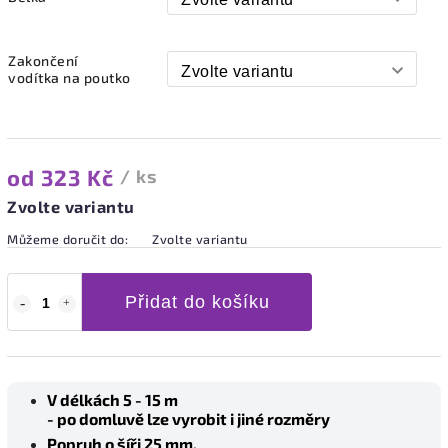
Zakončení
vodítka na poutko
od
323 Kč
/ ks
Zvolte variantu
Můžeme doručit do:
Zvolte variantu
Přidat do košíku
V délkách 5 - 15 m
- po domluvě lze vyrobit i jiné rozměry
Popruh o šíři 25 mm.