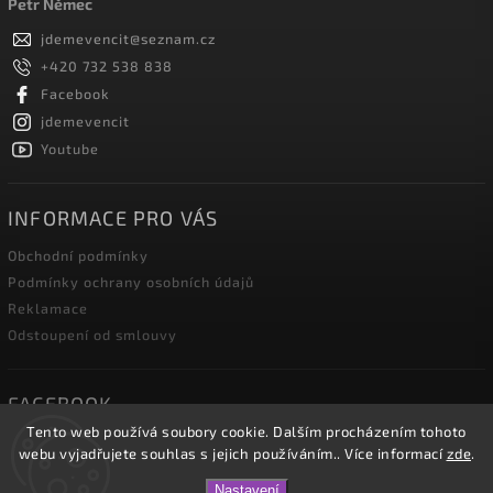
Petr Němec
jdemevencit
@
seznam.cz
+420 732 538 838
Facebook
jdemevencit
Youtube
INFORMACE PRO VÁS
Obchodní podmínky
Podmínky ochrany osobních údajů
Reklamace
Odstoupení od smlouvy
FACEBOOK
Tento web používá soubory cookie. Dalším procházením tohoto
webu vyjadřujete souhlas s jejich používáním.. Více informací
zde
.
Nastavení