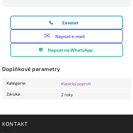
📞
Zavolat
✉️
Napsat e-mail
💬
Napsat na WhatsApp
Doplňkové parametry
Kategorie
:
Klasický popruh
Záruka
:
2 roky
KONTAKT