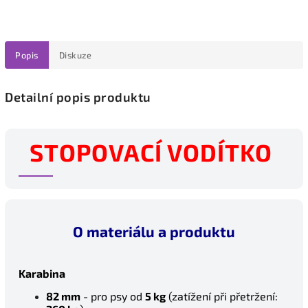
Sleva na celý nákup 5%.
Platí do 31.8.
Zadejte kód:
Popis
Diskuze
LETO5
Detailní popis produktu
Zkopírovat kód
Zavřít
STOPOVACÍ VODÍTKO
O materiálu a produktu
Karabina
82 mm
- pro psy od
5 kg
(z
atížení při přetržení: