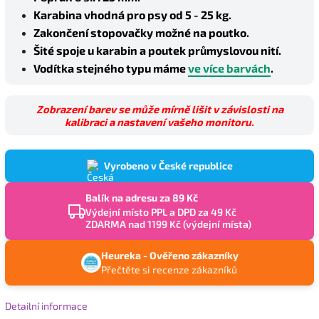
Karabina vhodná pro psy od 5 - 25 kg.
Zakončení stopovačky možné na poutko.
Šité spoje u karabin a poutek průmyslovou nití.
Vodítka stejného typu máme
ve více barvách
.
Zobrazení barev se může mírně lišit v závislosti na
kalibraci a nastavení vašeho monitoru.
Vyrobeno v České republice
Balík na adresu za 89 Kč
Výdejní místo PPL a DPD za 49 Kč
ZDARMA nad 1199 Kč (výdejní místa)
Heureka - Ověřeno zákazníky
Přečtěte si recenze zákazníků
Letní nabídka
Detailní informace