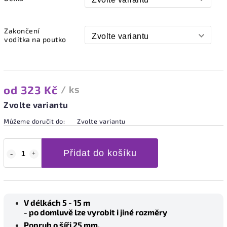
Zakončení
vodítka na poutko
od
323 Kč
/ ks
Zvolte variantu
Můžeme doručit do:
Zvolte variantu
Přidat do košíku
V délkách 5 - 15 m
- po domluvě lze vyrobit i jiné rozměry
Popruh o šíři 25 mm.