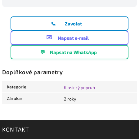
📞
Zavolat
✉️
Napsat e-mail
💬
Napsat na WhatsApp
Doplňkové parametry
Kategorie
:
Klasický popruh
Záruka
:
2 roky
KONTAKT