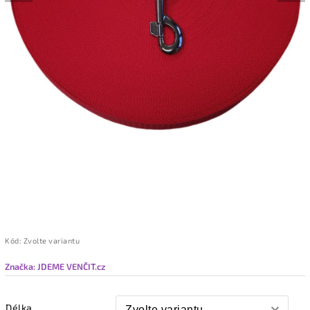
Kód:
Zvolte variantu
Značka:
JDEME VENČIT.cz
Délka