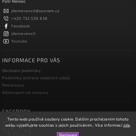
Petr Němec
jdemevencit
@
seznam.cz
+420 732 538 838
Facebook
jdemevencit
Youtube
INFORMACE PRO VÁS
Obchodní podmínky
Podmínky ochrany osobních údajů
Reklamace
Odstoupení od smlouvy
FACEBOOK
Tento web používá soubory cookie. Dalším procházením tohoto
webu vyjadřujete souhlas s jejich používáním.. Více informací
zde
.
Nastavení