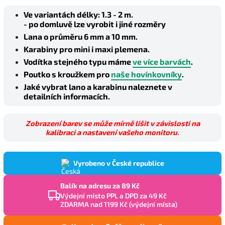
Ve variantách délky: 1.3 - 2 m.
- po domluvě lze vyrobit i jiné rozměry
Lana o průměru 6 mm a 10 mm.
Karabiny pro mini i maxi plemena.
Vodítka stejného typu máme
ve více barvách
.
Poutko s kroužkem pro
naše hovínkovníky
.
Jaké vybrat lano a karabinu naleznete v
detailních informacích.
Zobrazení barev se může mírně lišit v závislosti na
kalibraci a nastavení vašeho monitoru.
Vyrobeno v České republice
Balík na adresu za 89 Kč
Výdejní místo PPL a DPD za 49 Kč
ZDARMA nad 1199 Kč (výdejní místa)