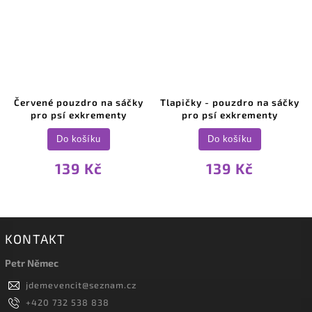
Červené pouzdro na sáčky
Tlapičky - pouzdro na sáčky
pro psí exkrementy
pro psí exkrementy
Do košíku
Do košíku
139 Kč
139 Kč
KONTAKT
Petr Němec
jdemevencit
@
seznam.cz
+420 732 538 838