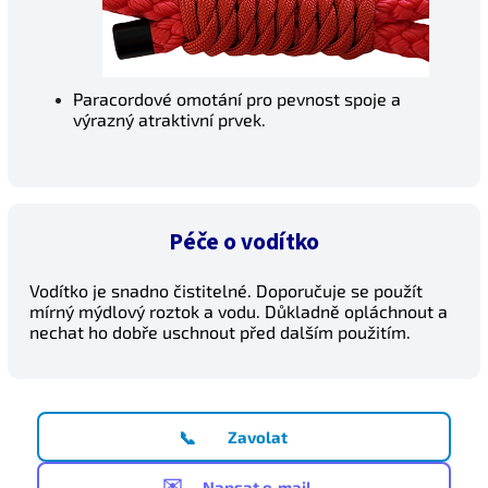
Paracordové omotání pro pevnost spoje a
výrazný atraktivní prvek.
Péče o vodítko
Vodítko je snadno čistitelné. Doporučuje se použít
mírný mýdlový roztok a vodu. Důkladně opláchnout a
nechat ho dobře uschnout před dalším použitím.
📞
Zavolat
✉️
Napsat e-mail