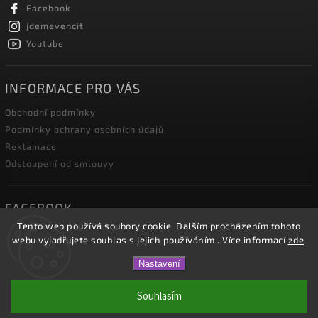
Facebook
jdemevencit
Youtube
INFORMACE PRO VÁS
Obchodní podmínky
Podmínky ochrany osobních údajů
Reklamace
Odstoupení od smlouvy
FACEBOOK
Tento web používá soubory cookie. Dalším procházením tohoto
webu vyjadřujete souhlas s jejich používáním.. Více informací
zde
.
Nastavení
Copyright 2026
JDEME VENČIT.cz
. Všechna práva vyhrazena.
Upravit nastavení cookies
Souhlasím
Vytvořil
Shoptet
| Design
Shoptak.cz.