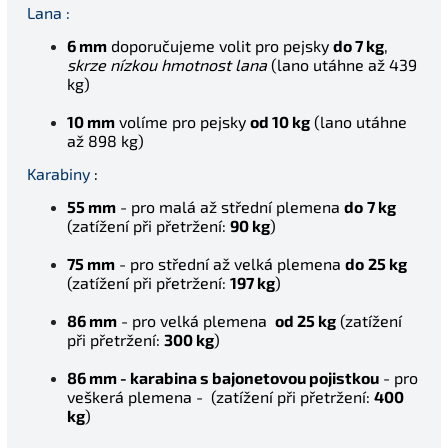
Lana :
6 mm
doporučujeme volit pro pejsky
do 7 kg
,
skrze nízkou hmotnost lana
(lano utáhne až 439
kg)
10 mm
volíme pro pejsky
od 10 kg
(lano utáhne
až 898 kg)
Karabiny
:
55 mm
- pro malá až střední plemena
do
7 kg
(z
atížení při přetržení:
90 kg
)
75 mm
- pro střední až velká plemena
do
25 kg
(z
atížení při přetržení:
197 kg
)
86 mm
- pro velká plemena
od 25 kg
(z
atížení
při přetržení:
300 kg
)
86 mm -
karabina s bajonetovou pojistkou
- pro
veškerá plemena - (zatížení při přetržení:
4
00
kg
)