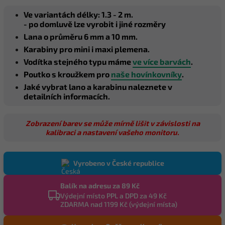
Ve variantách délky: 1.3 - 2 m.
- po domluvě lze vyrobit i jiné rozměry
Lana o průměru 6 mm a 10 mm.
Karabiny pro mini i maxi plemena.
Vodítka stejného typu máme
ve více barvách
.
Poutko s kroužkem pro
naše hovínkovníky
.
Jaké vybrat lano a karabinu naleznete v
detailních informacích.
Zobrazení barev se může mírně lišit v závislosti na
kalibraci a nastavení vašeho monitoru.
Vyrobeno v České republice
Balík na adresu za 89 Kč
Výdejní místo PPL a DPD za 49 Kč
ZDARMA nad 1199 Kč (výdejní místa)