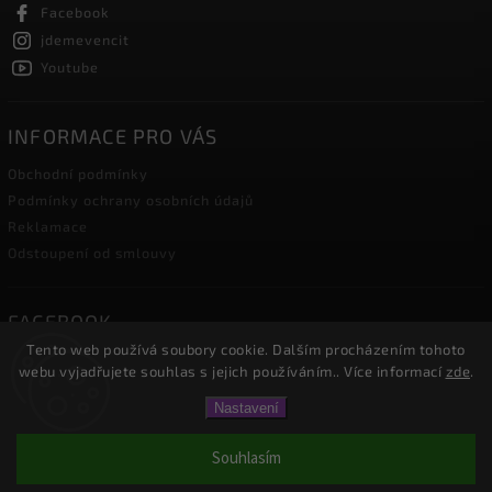
Facebook
jdemevencit
Youtube
INFORMACE PRO VÁS
Obchodní podmínky
Podmínky ochrany osobních údajů
Reklamace
Odstoupení od smlouvy
FACEBOOK
Tento web používá soubory cookie. Dalším procházením tohoto
webu vyjadřujete souhlas s jejich používáním.. Více informací
zde
.
Nastavení
Copyright 2026
JDEME VENČIT.cz
. Všechna práva vyhrazena.
Upravit nastavení cookies
Souhlasím
Vytvořil
Shoptet
| Design
Shoptak.cz.