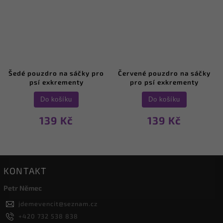
Šedé pouzdro na sáčky pro
Červené pouzdro na sáčky
psí exkrementy
pro psí exkrementy
Do košíku
Do košíku
139 Kč
139 Kč
KONTAKT
Petr Němec
jdemevencit
@
seznam.cz
+420 732 538 838