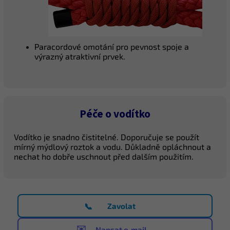
Paracordové omotání pro pevnost spoje a
výrazný atraktivní prvek.
Péče o vodítko
Vodítko je snadno čistitelné. Doporučuje se použít
mírný mýdlový roztok a vodu. Důkladně opláchnout a
nechat ho dobře uschnout před dalším použitím.
📞
Zavolat
✉️
Napsat e-mail