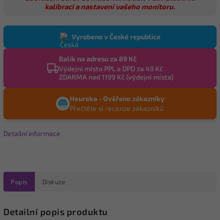
kalibraci a nastavení vašeho monitoru.
Vyrobeno v České republice
Balík na adresu za 89 Kč
Výdejní místo PPL a DPD za 49 Kč
ZDARMA nad 1199 Kč (výdejní místa)
Heureka - Ověřeno zákazníky
Přečtěte si recenze zákazníků
Detailní informace
Popis
Diskuze
Detailní popis produktu