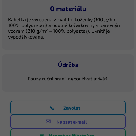
O materiálu
Kabelka je vyrobena z kvalitní koženky (610 g/bm –
100% polyuretan) a odolné kočárkoviny s barevným
vzorem (210 g/m² – 100% polyester). Uvnitř je
vypodšívkovaná.
Údržba
Pouze ruční praní, nepoužívat aviváž.
📞
Zavolat
✉️
Napsat e-mail
💬
Napsat na WhatsApp