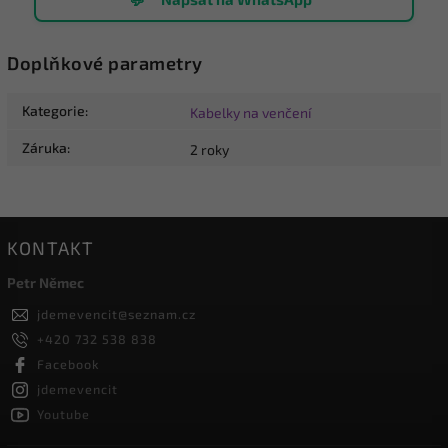
Doplňkové parametry
Kategorie
:
Kabelky na venčení
Záruka
:
2 roky
KONTAKT
Petr Němec
jdemevencit
@
seznam.cz
+420 732 538 838
Facebook
jdemevencit
Youtube