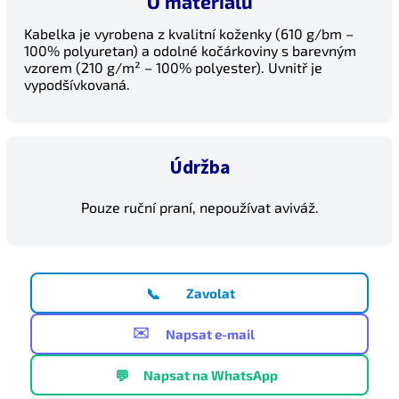
O materiálu
Kabelka je vyrobena z kvalitní koženky (610 g/bm –
100% polyuretan) a odolné kočárkoviny s barevným
vzorem (210 g/m² – 100% polyester). Uvnitř je
vypodšívkovaná.
Údržba
Pouze ruční praní, nepoužívat aviváž.
📞
Zavolat
✉️
Napsat e-mail
💬
Napsat na WhatsApp