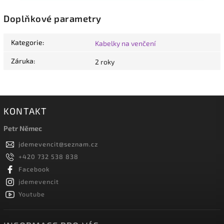
Doplňkové parametry
Kategorie
:
Kabelky na venčení
Záruka
:
2 roky
KONTAKT
Petr Němec
jdemevencit
@
seznam.cz
+420 732 538 838
Facebook
jdemevencit
Youtube