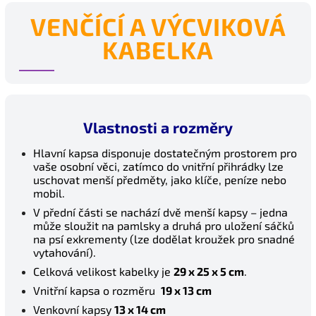
VENČÍCÍ A VÝCVIKOVÁ
KABELKA
Letní nabídka
Sleva na celý nákup 5%.
Platí do 31.8.
Vlastnosti a rozměry
Zadejte kód:
Hlavní kapsa disponuje dostatečným prostorem pro
LETO5
vaše osobní věci, zatímco do vnitřní přihrádky lze
uschovat menší předměty, jako klíče, peníze nebo
mobil.
Zkopírovat kód
Zavřít
V přední části se nachází dvě menší kapsy – jedna
může sloužit na pamlsky a druhá pro uložení sáčků
na psí exkrementy (lze dodělat kroužek pro snadné
vytahování).
Celková velikost kabelky je
29 x 25 x 5 cm
.
Vnitřní kapsa o rozměru
19 x 13 cm
Venkovní kapsy
13 x 14 cm