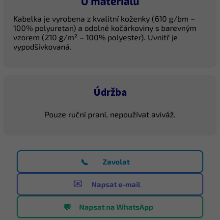
O materiálu
Kabelka je vyrobena z kvalitní koženky (610 g/bm –
100% polyuretan) a odolné kočárkoviny s barevným
vzorem (210 g/m² – 100% polyester). Uvnitř je
vypodšívkovaná.
Údržba
Pouze ruční praní, nepoužívat aviváž.
📞
Zavolat
✉️
Napsat e-mail
💬
Napsat na WhatsApp