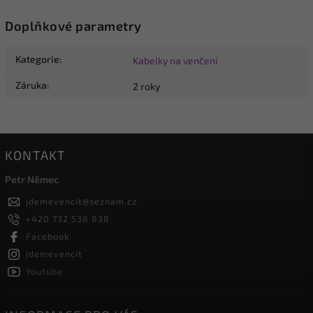
Doplňkové parametry
Kategorie
:
Kabelky na venčení
Záruka
:
2 roky
KONTAKT
Petr Němec
jdemevencit
@
seznam.cz
+420 732 538 838
Facebook
jdemevencit
Youtube